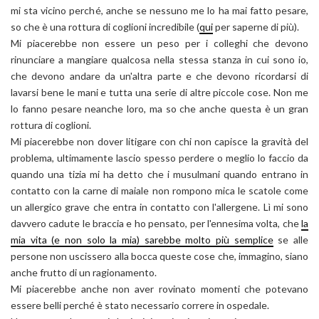
mi sta vicino perché, anche se nessuno me lo ha mai fatto pesare,
so che è una rottura di coglioni incredibile (
qui
per saperne di più).
Mi piacerebbe non essere un peso per i colleghi che devono
rinunciare a mangiare qualcosa nella stessa stanza in cui sono io,
che devono andare da un'altra parte e che devono ricordarsi di
lavarsi bene le mani e tutta una serie di altre piccole cose. Non me
lo fanno pesare neanche loro, ma so che anche questa è un gran
rottura di coglioni.
Mi piacerebbe non dover litigare con chi non capisce la gravità del
problema, ultimamente lascio spesso perdere o meglio lo faccio da
quando una tizia mi ha detto che i musulmani quando entrano in
contatto con la carne di maiale non rompono mica le scatole come
un allergico grave che entra in contatto con l'allergene. Lì mi sono
davvero cadute le braccia e ho pensato, per l'ennesima volta, che
la
mia vita (e non solo la mia) sarebbe molto più semplice
se alle
persone non uscissero alla bocca queste cose che, immagino, siano
anche frutto di un ragionamento.
Mi piacerebbe anche non aver rovinato momenti che potevano
essere belli perché è stato necessario correre in ospedale.