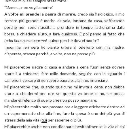
"Amore mio, sei sempre stata forte"
"Mamma, non voglio morire"
A volte mi prende la paura di morire
, credo sia fisiologico, il mio
terrore più grande è morire da sola, lontana da casa, soffocando
perché non sono riuscita a prendere in tempo l'adrenalina dalla
borsa, a chiedere aiuto, a fare qualcosa. E poi penso al fatto che
l'erba tinta non muore mai
, quindi perché dovrei morire?
Insomma, ieri sera ho pianto un'ora al telefono con mia madre,
disperata, stanca perché, a volte, non ne posso più.
Mi piacerebbe uscire di casa e andare a cena fuori senza dovere
stare lì a chiedere, fare mille domande, seguire con lo sguardo i
camerieri, cercare di non avere paura e, alla fine, rinunciare.
Mi piacerebbe che, quando qualcuno mi invita a cena, non debba
stare a chiedermi per ore se questo va bene o no, se posso
mandargli l'elenco di quello che non posso mangiare.
Mi piacerebbe molto non passare ore a leggere etichette dentro ad
un supermercato che, alla fine, fare la spesa è uno dei più grandi
stress della mia vita (
qui
per saperne di più).
Mi piacerebbe anche non condizionare inevitabilmente la vita di chi