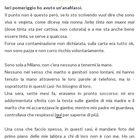
Ieri pomeriggio ho avuto un'anafilassi.
Il punto non è questo però, se lo sto scrivendo vuol dire che sono
viva e vegeta, come diceva mia nonna
l'erba tinta non muore mai
(dove tinta sta per cattiva, non colorata) e a me sta anche bene
essere
tinta
, se serve a qualcosa.
Forse una contaminazione non dichiarata, sulla carta era tutto ok,
non sono pazza e non corro rischio volontariamente.
Sono sola a Milano, non c'era nessuno a tenermi la mano.
Nessuno nel senso che marito e genitori sono lontani, mi hanno
tenuto la mano attraverso le loro parole al telefono, ma io -
soprattutto in questi casi- ho bisogno di loro.
Una sera, sette mesi fa, eravamo in pronto soccorso: mi ero
addormentata sfinita con la testa sulle gambe di mia madre e il
marito che mi accarezzava le gambe, mentre mio padre mi guardava,
controllava che respirassi (
qui
per saperne di più).
Una cosa che faccio spesso, in questi casi, è mandare foto del
primo piano delle mie labbra a chi di loro non è con me. Ho un