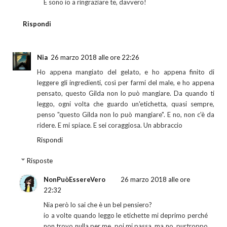
E sono io a ringraziare te, davvero!
Rispondi
Nia
26 marzo 2018 alle ore 22:26
Ho appena mangiato del gelato, e ho appena finito di
leggere gli ingredienti, così per farmi del male, e ho appena
pensato, questo Gilda non lo può mangiare. Da quando ti
leggo, ogni volta che guardo un'etichetta, quasi sempre,
penso "questo Gilda non lo può mangiare". E no, non c'è da
ridere. E mi spiace. E sei coraggiosa. Un abbraccio
Rispondi
Risposte
NonPuòEssereVero
26 marzo 2018 alle ore
22:32
Nia però lo sai che è un bel pensiero?
io a volte quando leggo le etichette mi deprimo perché
non trovo nulla per me, poi mi passa, ma no, purtroppo