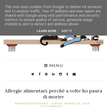
This site uses cookies from Google to deliver its services
and to analyze traffic. Your IP address and user-agent are
shared with Google along with performance and security
metrics to ensure quality of service, generate usage
statistics, and to detect and address abuse.
LEARN MORE
GOT IT
MENU
Allergie alimentari: perché a volte ho paura
di morire
NONPUÒESSEREVERO
LUNEDÌ, MARZO 26, 2018
43 COMMENTI: