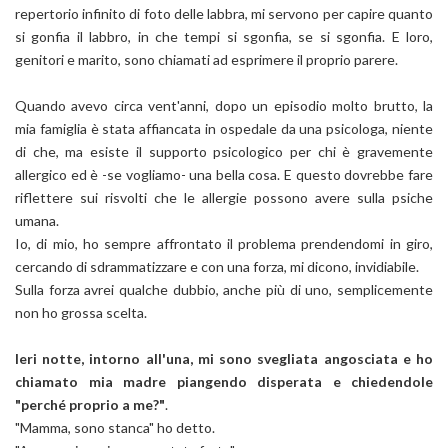
repertorio infinito di foto delle labbra, mi servono per capire quanto
si gonfia il labbro, in che tempi si sgonfia, se si sgonfia. E loro,
genitori e marito, sono chiamati ad esprimere il proprio parere.
Quando avevo circa vent'anni, dopo un episodio molto brutto, la
mia famiglia è stata affiancata in ospedale da una psicologa, niente
di che, ma esiste il supporto psicologico per chi è gravemente
allergico ed è -se vogliamo- una bella cosa. E questo dovrebbe fare
riflettere sui risvolti che le allergie possono avere sulla psiche
umana.
Io, di mio, ho sempre affrontato il problema prendendomi in giro,
cercando di sdrammatizzare e con una forza, mi dicono, invidiabile.
Sulla forza avrei qualche dubbio, anche più di uno, semplicemente
non ho grossa scelta.
Ieri notte, intorno all'una, mi sono svegliata angosciata e ho
chiamato mia madre piangendo disperata e chiedendole
"perché proprio a me?"
.
"Mamma, sono stanca" ho detto.