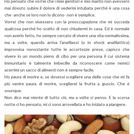
Ho pensato che vorrei che i miei genitori e mio marito non avessero
mai dovuto subire il dolore di vedermi intubata perché è una cosa
che -anche se loro non lo dicono- non è semplice.
Vorrei che non vivessero con la preoccupazione che mi succeda
qualcosa perché ho scelto di non chiudermi in casa. Ed è normale
non averlo fatto, ho sempre cercato di vivere una vita normalissima,
ma a volte, quando arriva l'anafilassi (o lo shock anafilattico)
improvvisa nonostante tutte le accortezze prese, capisco che
vivere in un mondo pieno di cibo per una persona il cui sistema
immunitario è talmente imbecille da riconoscere come nemici
acerrimi un sacco di alimenti non è sempre facile.
Ho paura di morire e, se dovessi scegliere una delle cose che mi fa
più venire paura di morire, sceglierei la frutta a guscio. Che è
ovunque.
Non dico mai niente di tutto ciò, ma a volte ci penso. E la scorsa
notte ci ho pensato, mi ci sono arrovellata e ho iniziato a piangere.