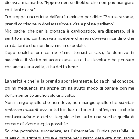
diceva a mia madre: "Eppure non si direbbe che non può mangiare
così tante cose".
Ero troppo rincretinita dall'antistaminico per dirle: "Brutta stronza,
prendi cortisone in dosi massicce a vita e poi ne parliamo".
Mio padre, che per la cronaca è cardiopatico, era disperato, si è
sentito male, continuava a ripetere che non doveva mica dirlo che
era da tanto che non finivamo in ospedale.
Dopo qualche ora ce ne siamo tornati a casa, io dormivo in
macchina, il Marito mi accarezzava la testa stavolta e ho pensato
che ancora una volta, ci ha detto bene.
La verità è che io la prendo sportivamente.
Lo sa chi mi conosce,
chi mi frequenta, ma anche chi ha avuto modo di parlare con me
dell'argomento anche solo una volta.
Non mangio quello che non devo, non mangio quello che
potrebbe
contenere tracce di
, avviso tutti in bar, ristoranti e affini, ma so che la
contaminazione è dietro l'angolo e ho fatto una scelta: quella di
cercare di vivere meglio possibile.
So che potrebbe succedere, ma l'alternativa -l'unica possibile- è
quella di nutrirmi di acqua e patate per il resto della vita, non uscire