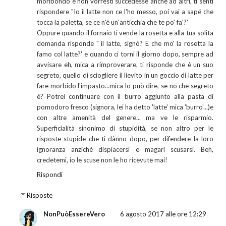
moribondo e non vorresti succedesse anche ad altri, ti senti
rispondere "Io il latte non ce l'ho messo, poi vai a sapé che
tocca la paletta, se ce n'è un'anticchia che te po' fa'?'
Oppure quando il fornaio ti vende la rosetta e alla tua solita
domanda risponde " il latte, signó? E che mo' la rosetta la
famo col latte?' e quando ci torni il giorno dopo, sempre ad
avvisare eh, mica a rimproverare, ti risponde che è un suo
segreto, quello di sciogliere il lievito in un goccio di latte per
fare morbido l'impasto...mica lo può dire, se no che segreto
è? Potrei continuare con il burro aggiunto alla pasta di
pomodoro fresco (signora, lei ha detto 'latte' mica 'burro'...)e
con altre amenità del genere... ma ve le risparmio.
Superficialità sinonimo di stupidità, se non altro per le
risposte stupide che ti dànno dopo, per difendere la loro
ignoranza anziché dispiacersi e magari scusarsi. Beh,
credetemi, io le scuse non le ho ricevute mai!
Rispondi
Risposte
NonPuòEssereVero
6 agosto 2017 alle ore 12:29