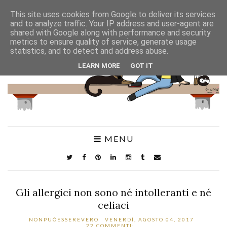
This site uses cookies from Google to deliver its services
and to analyze traffic. Your IP address and user-agent are
shared with Google along with performance and security
metrics to ensure quality of service, generate usage
statistics, and to detect and address abuse.
LEARN MORE
GOT IT
MENU
Gli allergici non sono né intolleranti e né
celiaci
NONPUÒESSEREVERO
VENERDÌ, AGOSTO 04, 2017
22 COMMENTI: