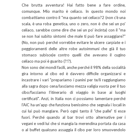
Che brutta avventura! Hai fatto bene a fare ordine,
comunque. Mio marito è celiaco. In questo mondo noi
combattiamo contro il "ma quanto sei celiaco?2 (non c'è una
scala, è una roba genetica, uno o zero, non è che sei un po'
celiaco, sarebbe come dire che sei un po' incinta) con il "ma
se non hai subito sintomi che male ti può fare assaggiare?"
(No, non può perché vorrebbe evitare le ulcere carpiate e i
peggioramenti delle altre robe autoimmuni che già il tuo
stomaco subisce)e contro quelli che avevano il cugino
celiaco ma poi è guarito (?!?).
Non sono dei mondi facili, anche perché il 98% della socialità
gira intorno al cibo ed è davvero difficile organizzarsi e
incastrare i vari "prepariamo i panini per te/li raggiungiamo
alla sagra dopo cena/lasciamo mezza valigia vuota per il tuo
cibo/facciamo l'itinerario di viaggio in base ai luoghi
certificati". Anzi, in Italia non ci possiamo lamentare perché
l'AiC ha un'app che funziona benissimo che segnala i locali in
cui lui può mangiare. Però ogni tanto il "che palle" ti esce
fuori. Perché quando al bar trovi otto alternative per i
vegani e vedi lui che si mangia la merendina portata da casa
o al buffet qualcuno assaggia il cibo per loro smuovendolo