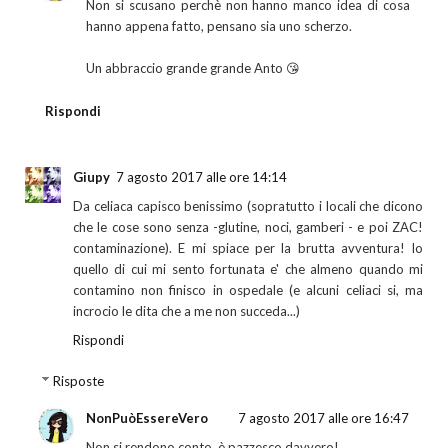
Non si scusano perchè non hanno manco idea di cosa
hanno appena fatto, pensano sia uno scherzo.
Un abbraccio grande grande Anto 😘
Rispondi
Giupy
7 agosto 2017 alle ore 14:14
Da celiaca capisco benissimo (sopratutto i locali che dicono
che le cose sono senza -glutine, noci, gamberi - e poi ZAC!
contaminazione). E mi spiace per la brutta avventura! Io
quello di cui mi sento fortunata e' che almeno quando mi
contamino non finisco in ospedale (e alcuni celiaci si, ma
incrocio le dita che a me non succeda...)
Rispondi
Risposte
NonPuòEssereVero
7 agosto 2017 alle ore 16:47
Non si rendono conto, è pazzesco davvero!