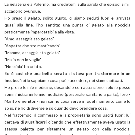
La gelateria è a Palermo, ma credetemi sulla parola che episodi simili
accadono ovunque.
Ho preso il gelato, solito gusto, ci siamo seduti fuori e, arrivata
quasi alla fine, l'ho sentita: una punta di gelato alla nocciola
praticamente impercettibile alla vista.
"Amò, assaggia sto gelato"
"Aspetta che sto masticando"
"Mamma, assaggia sto gelato"
"Ma io non lo voglio"
"Nocciola" ho urlato.
Ed è così che una bella serata si stava per trasformare in un
incubo.
Noi lo sappiamo cosa può succedere, noi siamo abituati.
Ho preso le mie medicine, dosandole con attenzione, solo io posso
somministrarmi le mie medicine (personale sanitario a parte), loro -
Marito e genitori- non sanno cosa serve in quel momento come lo
so io, ne ho di diverse e so quando devo prendere cosa.
Nel frattempo, il commesso e la proprietaria sono usciti fuori: lui
cercava di giustificarsi dicendo che effettivamente aveva usato la
stessa paletta per sistemare un gelato con della nocciola.