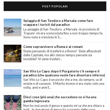
POST POPOLARI
Spiaggia di San Teodoro a Marsala: come fare
scappare i turisti dal paradiso
La spiaggia di San Teodoro a Marsala -in provincia di
Trapani- mi era sconosciuta fino a non troppo tempo fa.
Sono nata e cresciuta in S...
Come sopravvivere a Roma e ai romani
State pensando di trasferirvi a Roma? Siete affascinati
dalla Capitale, ma allo stesso tempo pensate sia
invivibile? Vi siete trasferi...
San Vito Lo Capo: dopo il Purgatorio c'è sempre il
paradiso (che qualcuno vuole fare diventare inferno)
San Vito Lo Capo è un posto che a me, da sempre, sa di
estate e di vacanze. Il Marito invece ci era stato solo una
volta, anni e anni f...
Dieci cose (più una) che succedono se si ha una
gamba ingessata
Non ho mai avuto il gesso e questo mi sa che era chiaro a
tutti. In due giorni di gesso ho scoperto delle cose