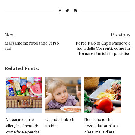
Next
Previous
Marzamemi: rotolando verso
Porto Palo di Capo Passero e
sud
Isola delle Correnti: come far
tornare i turisti in paradiso
Related Posts:
Viaggiare con le
Quando il cibo ti
Non sono io che
allergie alimentari:
uccide
devo adattarmi alla
come fare e perché
dieta, ma la dieta