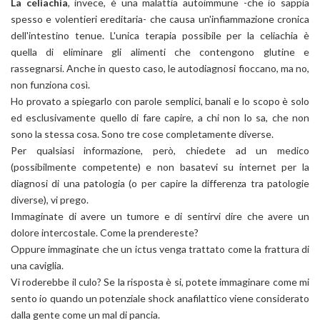
La celiachia
, invece, è una malattia autoimmune -che io sappia
spesso e volentieri ereditaria- che causa un'infiammazione cronica
dell'intestino tenue. L'unica terapia possibile per la celiachia è
quella di eliminare gli alimenti che contengono glutine e
rassegnarsi. Anche in questo caso, le autodiagnosi fioccano, ma no,
non funziona così.
Ho provato a spiegarlo con parole semplici, banali e lo scopo è solo
ed esclusivamente quello di fare capire, a chi non lo sa, che non
sono la stessa cosa. Sono tre cose completamente diverse.
Per qualsiasi informazione, però, chiedete ad un medico
(possibilmente competente) e non basatevi su internet per la
diagnosi di una patologia (o per capire la differenza tra patologie
diverse), vi prego.
Immaginate di avere un tumore e di sentirvi dire che avere un
dolore intercostale. Come la prendereste?
Oppure immaginate che un ictus venga trattato come la frattura di
una caviglia.
Vi roderebbe il culo? Se la risposta è si, potete immaginare come mi
sento io quando un potenziale shock anafilattico viene considerato
dalla gente come un mal di pancia.