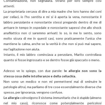
Contaminazione, non segnalata. Strano per loro sempre così
attenti.
La proprietaria cercava di dire a mia madre che loro hanno dei coni
per celiaci, io l'ho sentita e mi si è aperta la vena, nonostante il
labbro penzolante e nonostante stessi pregando dentro di me di
arrivare in tempo in ospedale e nonostante sapessi che allo shock
anafilattico non ci saremmo arrivati: lo so, io me lo sento, sono
molto sicura di me in questi casi, sono praticamente l'unica che
mantiene la calma, anche se la verità è che non si può mai sapere,
ma l'agitazione non aiuta.
Intanto, il mio labbro cominciava a penzolare, Marito controllava
quanto si fosse ingrossato e se dentro fosse già spaccato o meno.
Adesso ve lo spiego, con due parole:
le allergie non sono la
stessa cosa delle intolleranze e della celiachia.
Non sono un medico e non mi permetterei mai di sminuire le
patologie altrui, ma parliamo di tre cose essenzialmente diverse che
spesso, per ignoranza, vengono confuse.
Le allergie
coinvolgono il sistema immunitario che è
stupido
(almeno
nel mio caso), riconosce come potenzialmente pericolosi