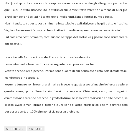
Nb. Questo post ha lo scopo di fare capire a chi ancora non lo sa che gli allergici -soprattutto a
quelli a cui è stato riconosciuto lo status di cui io avrei fatto volentieri a meno di
allergici
gravi
- non sono né celiaci né tanto meno intolleranti. Sono allergici, punto e basta.
Non intendo, con questo post, sminuire le patologie degli altri, come ho già detto e ribadito.
Voglio solo cercare di far capire che si tratta di cose diverse, ammesso che possa riuscirci.
Dal prossimo post, prometto, continuo con le tappe del nostro viaggio che sono sicuramente
più piacevoli.
La scelta della foto non è casuale, l'ho scattata intenzionalmente.
Le vedete quelle banane? Io posso mangiarle (e mi piacciono anche).
Vedete anche quelle pesche? Per me sono quanto di più pericoloso esista, solo il contatto mi
manderebbe in ospedale.
Io quelle banane non le comprerei mai, se invece le spostassero prima che io riesca a vedere
questa scena, probabilmente rischierei di comprarle. Chiederei, certo, ma magari il
commesso non sarebbe neanche in grado di dirmi se sono state così vicino a delle pesche, se
si sono lavati le mani prima di toccarle e una serie di altre informazioni che mi servirebbero
per essere certa al 100% che non ci sia nessun problema.
ALLERGIE
SALUTE