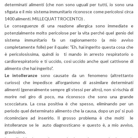
determinati alimenti (che non sono uguali per tutti, io sono una
sfigata e il mio sistema immunitario riconosce come pericolosi circa
1400 alimenti. MILLEQUATTROCENTO) .
Le conseguenze di una reazione allergica sono immediate e
potenzialmente molto pericolose per la vita perché quel genio del
sistema immunitario fa un ragionamento (a mio avviso
completamente folle) per il quale: "Eh, hai ingerito questa cosa che
è pericolosissima, quindi io ti mando in arresto respiratorio o
cardiorespiratorio e ti uccido, così uccido anche quel cattivone di
alimento che hai ingerito".
Le intolleranze
sono causate da un fenomeno (altrettanto
curioso) che impedisce all'organismo di assimilare determinati
alimenti (generalmente sempre gli stessi per altro), non si rischia di
morire nel giro di poco, ma riconosco che sono una grande
scocciatura. La cosa positiva è che spesso, eliminando per un
periodo quel determinato alimento che la causa, dopo un po' si può
ricominciare ad inserirlo. Il grosso problema è che molti le
intolleranze se le auto diagnosticano e questo è, a mio avviso,
gravissimo.