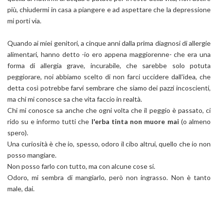
più, chiudermi in casa a piangere e ad aspettare che la depressione
mi porti via.
Quando ai miei genitori, a cinque anni dalla prima diagnosi di allergie
alimentari, hanno detto -io ero appena maggiorenne- che era una
forma di allergia grave, incurabile, che sarebbe solo potuta
peggiorare, noi abbiamo scelto di non farci uccidere dall'idea, che
detta così potrebbe farvi sembrare che siamo dei pazzi incoscienti,
ma chi mi conosce sa che vita faccio in realtà.
Chi mi conosce sa anche che ogni volta che il peggio è passato, ci
rido su e informo tutti che
l'erba tinta
non muore mai
(o almeno
spero).
Una curiosità è che io, spesso, odoro il cibo altrui, quello che io non
posso mangiare.
Non posso farlo con tutto, ma con alcune cose si.
Odoro, mi sembra di mangiarlo, però non ingrasso. Non è tanto
male, dai.