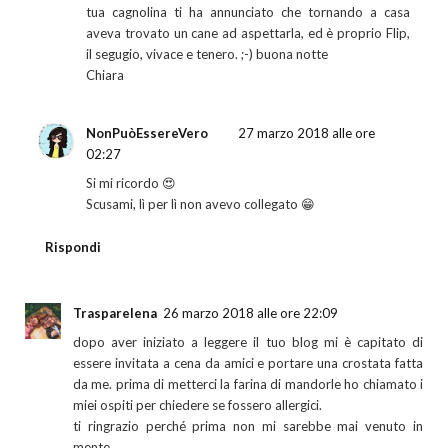
tua cagnolina ti ha annunciato che tornando a casa
aveva trovato un cane ad aspettarla, ed è proprio Flip,
il segugio, vivace e tenero. ;-) buona notte
Chiara
NonPuòEssereVero
27 marzo 2018 alle ore
02:27
Si mi ricordo 😍
Scusami, lì per lì non avevo collegato 😁
Rispondi
Trasparelena
26 marzo 2018 alle ore 22:09
dopo aver iniziato a leggere il tuo blog mi è capitato di
essere invitata a cena da amici e portare una crostata fatta
da me. prima di metterci la farina di mandorle ho chiamato i
miei ospiti per chiedere se fossero allergici.
ti ringrazio perché prima non mi sarebbe mai venuto in
mente