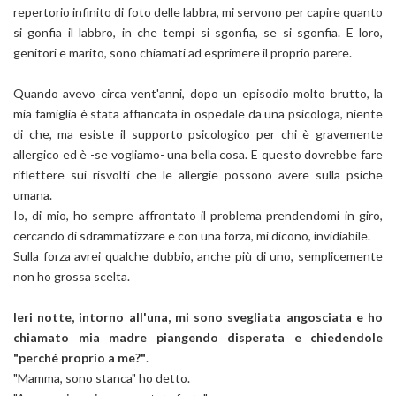
repertorio infinito di foto delle labbra, mi servono per capire quanto
si gonfia il labbro, in che tempi si sgonfia, se si sgonfia. E loro,
genitori e marito, sono chiamati ad esprimere il proprio parere.
Quando avevo circa vent'anni, dopo un episodio molto brutto, la
mia famiglia è stata affiancata in ospedale da una psicologa, niente
di che, ma esiste il supporto psicologico per chi è gravemente
allergico ed è -se vogliamo- una bella cosa. E questo dovrebbe fare
riflettere sui risvolti che le allergie possono avere sulla psiche
umana.
Io, di mio, ho sempre affrontato il problema prendendomi in giro,
cercando di sdrammatizzare e con una forza, mi dicono, invidiabile.
Sulla forza avrei qualche dubbio, anche più di uno, semplicemente
non ho grossa scelta.
Ieri notte, intorno all'una, mi sono svegliata angosciata e ho
chiamato mia madre piangendo disperata e chiedendole
"perché proprio a me?"
.
"Mamma, sono stanca" ho detto.