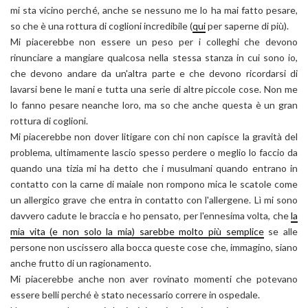
mi sta vicino perché, anche se nessuno me lo ha mai fatto pesare,
so che è una rottura di coglioni incredibile (
qui
per saperne di più).
Mi piacerebbe non essere un peso per i colleghi che devono
rinunciare a mangiare qualcosa nella stessa stanza in cui sono io,
che devono andare da un'altra parte e che devono ricordarsi di
lavarsi bene le mani e tutta una serie di altre piccole cose. Non me
lo fanno pesare neanche loro, ma so che anche questa è un gran
rottura di coglioni.
Mi piacerebbe non dover litigare con chi non capisce la gravità del
problema, ultimamente lascio spesso perdere o meglio lo faccio da
quando una tizia mi ha detto che i musulmani quando entrano in
contatto con la carne di maiale non rompono mica le scatole come
un allergico grave che entra in contatto con l'allergene. Lì mi sono
davvero cadute le braccia e ho pensato, per l'ennesima volta, che
la
mia vita (e non solo la mia) sarebbe molto più semplice
se alle
persone non uscissero alla bocca queste cose che, immagino, siano
anche frutto di un ragionamento.
Mi piacerebbe anche non aver rovinato momenti che potevano
essere belli perché è stato necessario correre in ospedale.