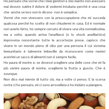
Ho pensato che vorrei che i miei genitori e mio marito non avessero
mai dovuto subire il dolore di vedermi intubata perché è una cosa
che -anche se loro non lo dicono- non è semplice.
Vorrei che non vivessero con la preoccupazione che mi succeda
qualcosa perché ho scelto di non chiudermi in casa. Ed è normale
non averlo fatto, ho sempre cercato di vivere una vita normalissima,
ma a volte, quando arriva l'anafilassi (o lo shock anafilattico)
improvvisa nonostante tutte le accortezze prese, capisco che
vivere in un mondo pieno di cibo per una persona il cui sistema
immunitario è talmente imbecille da riconoscere come nemici
acerrimi un sacco di alimenti non è sempre facile.
Ho paura di morire e, se dovessi scegliere una delle cose che mi fa
più venire paura di morire, sceglierei la frutta a guscio. Che è
ovunque.
Non dico mai niente di tutto ciò, ma a volte ci penso. E la scorsa
notte ci ho pensato, mi ci sono arrovellata e ho iniziato a piangere.