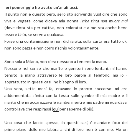
Ieri pomeriggio ho avuto un'anafilassi.
Il punto non è questo però, se lo sto scrivendo vuol dire che sono
viva e vegeta, come diceva mia nonna
l'erba tinta non muore mai
(dove tinta sta per cattiva, non colorata) e a me sta anche bene
essere
tinta
, se serve a qualcosa.
Forse una contaminazione non dichiarata, sulla carta era tutto ok,
non sono pazza e non corro rischio volontariamente.
Sono sola a Milano, non c'era nessuno a tenermi la mano.
Nessuno nel senso che marito e genitori sono lontani, mi hanno
tenuto la mano attraverso le loro parole al telefono, ma io -
soprattutto in questi casi- ho bisogno di loro.
Una sera, sette mesi fa, eravamo in pronto soccorso: mi ero
addormentata sfinita con la testa sulle gambe di mia madre e il
marito che mi accarezzava le gambe, mentre mio padre mi guardava,
controllava che respirassi (
qui
per saperne di più).
Una cosa che faccio spesso, in questi casi, è mandare foto del
primo piano delle mie labbra a chi di loro non è con me. Ho un