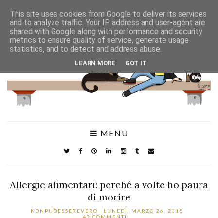
This site uses cookies from Google to deliver its services
and to analyze traffic. Your IP address and user-agent are
shared with Google along with performance and security
metrics to ensure quality of service, generate usage
statistics, and to detect and address abuse.
LEARN MORE
GOT IT
MENU
Allergie alimentari: perché a volte ho paura
di morire
NONPUÒESSEREVERO
LUNEDÌ, MARZO 26, 2018
43 COMMENTI: