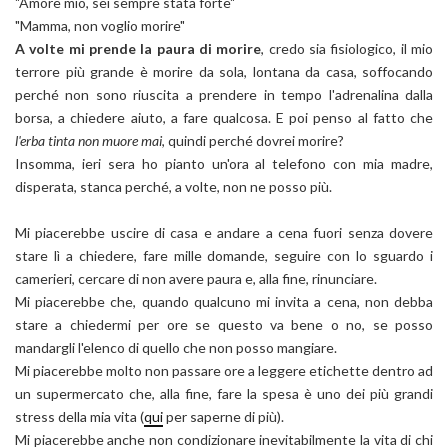
"Amore mio, sei sempre stata forte"
"Mamma, non voglio morire"
A volte mi prende la paura di morire
, credo sia fisiologico, il mio
terrore più grande è morire da sola, lontana da casa, soffocando
perché non sono riuscita a prendere in tempo l'adrenalina dalla
borsa, a chiedere aiuto, a fare qualcosa. E poi penso al fatto che
l'erba tinta non muore mai
, quindi perché dovrei morire?
Insomma, ieri sera ho pianto un'ora al telefono con mia madre,
disperata, stanca perché, a volte, non ne posso più.
Mi piacerebbe uscire di casa e andare a cena fuori senza dovere
stare lì a chiedere, fare mille domande, seguire con lo sguardo i
camerieri, cercare di non avere paura e, alla fine, rinunciare.
Mi piacerebbe che, quando qualcuno mi invita a cena, non debba
stare a chiedermi per ore se questo va bene o no, se posso
mandargli l'elenco di quello che non posso mangiare.
Mi piacerebbe molto non passare ore a leggere etichette dentro ad
un supermercato che, alla fine, fare la spesa è uno dei più grandi
stress della mia vita (
qui
per saperne di più).
Mi piacerebbe anche non condizionare inevitabilmente la vita di chi