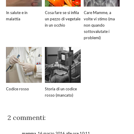
In salute e in
Cosa fare se si infila
Care Mamme, a
malattia
un pezzo di vegetale
volte vi stimo (ma
in un occhio
non quando
sottovalutate i
problemi)
Codice rosso
Storia di un codice
rosso (mancato)
2 commenti:
mamma
16 marzo 2016 alle ore 10:11