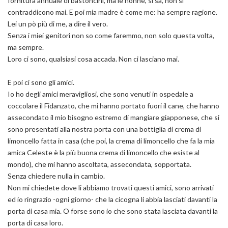
fornitura annuale di bastoncini, ma le nonne, si sa, non si
contraddicono mai. E poi mia madre è come me: ha sempre ragione.
Lei un pò più di me, a dire il vero.
Senza i miei genitori non so come faremmo, non solo questa volta,
ma sempre.
Loro ci sono, qualsiasi cosa accada. Non ci lasciano mai.
E poi ci sono gli amici.
Io ho degli amici meravigliosi, che sono venuti in ospedale a
coccolare il Fidanzato, che mi hanno portato fuori il cane, che hanno
assecondato il mio bisogno estremo di mangiare giapponese, che si
sono presentati alla nostra porta con una bottiglia di crema di
limoncello fatta in casa (che poi, la crema di limoncello che fa la mia
amica Celeste è la più buona crema di limoncello che esiste al
mondo), che mi hanno ascoltata, assecondata, sopportata.
Senza chiedere nulla in cambio.
Non mi chiedete dove li abbiamo trovati questi amici, sono arrivati
ed io ringrazio -ogni giorno- che la cicogna li abbia lasciati davanti la
porta di casa mia. O forse sono io che sono stata lasciata davanti la
porta di casa loro.