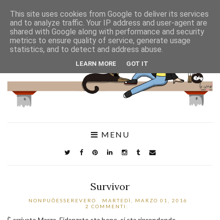
This site uses cookies from Google to deliver its services
and to analyze traffic. Your IP address and user-agent are
shared with Google along with performance and security
metrics to ensure quality of service, generate usage
statistics, and to detect and address abuse.
LEARN MORE
GOT IT
MENU
Survivor
NONPUÒESSEREVERO
MARTEDÌ, MARZO 01, 2016
2 COMMENTI:
È arrivato Marzo, Fidanzato sta bene, si sta riprendendo