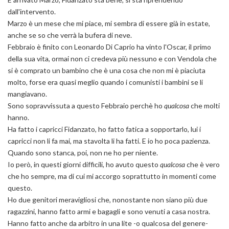
dall'intervento.
Marzo è un mese che mi piace, mi sembra di essere già in estate,
anche se so che verrà la bufera di neve.
Febbraio è finito con Leonardo Di Caprio ha vinto l'Oscar, il primo
della sua vita, ormai non ci credeva più nessuno e con Vendola che
si è comprato un bambino che è una cosa che non mi è piaciuta
molto, forse era quasi meglio quando i comunisti i bambini se li
mangiavano.
Sono sopravvissuta a questo Febbraio perchè ho
qualcosa
che molti
hanno.
Ha fatto i capricci Fidanzato, ho fatto fatica a sopportarlo, lui i
capricci non li fa mai, ma stavolta li ha fatti. E io ho poca pazienza.
Quando sono stanca, poi, non ne ho per niente.
Io però, in questi giorni difficili, ho avuto questo
qualcosa
che è vero
che ho sempre, ma di cui mi accorgo soprattutto in momenti come
questo.
Ho due genitori meravigliosi che, nonostante non siano più due
ragazzini, hanno fatto armi e bagagli e sono venuti a casa nostra.
Hanno fatto anche da arbitro in una lite -o qualcosa del genere-