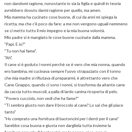
non dandomi ragione, nonostante io sia la figlia e quindi in teoria
avrebbero dovuto darmi ragione per quello, ma amen.
Mia mamma ha cucinato cose buone, di cui da anni mi spiega la
ricetta, ma che c'è poco da fare: a me non vengono uguali nemmeno
se ci metto tutto il mio impegno e la mia buona volontà.
Mio padre si è mangiato le cose buone cucinate dalla mamma.
"Papi. E io?"
"Tu non hai fame".
"Ah".
Il cane si è goduto i nonni perchè se è vero che mia nonna, quando
ero bambina, mi cucinava sempre l'uovo strapazzato con il tonno
che mia madre si rifiutava di prepararmi, è altrettanto vero che
Cane Gnappo, quando ci sono i nonni, si trasforma da aitante cane
da caccia tutto muscoli, a palla di lardo canina ricoperta di pelo.
"Povero cucciolo, non vedi che ha fame?"
"Ti sembra giusto non dare il broccolo al cane? Lo sai che gli piace
tanto"
"Ho comprato una fornitura di bastoncini per i denti per il cane"
Sarebbe cosa buona e giusta non dargliela tutta insieme la