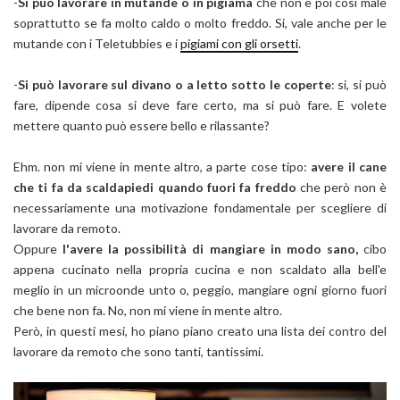
-
Si può lavorare in mutande o in pigiama
che non è poi così male
soprattutto se fa molto caldo o molto freddo. Si, vale anche per le
mutande con i Teletubbies e i
pigiami con gli orsetti
.
-
Si può lavorare sul divano o a letto sotto le coperte
: si, si può
fare, dipende cosa si deve fare certo, ma si può fare. E volete
mettere quanto può essere bello e rilassante?
Ehm. non mi viene in mente altro, a parte cose tipo:
avere il cane
che ti fa da scaldapiedi quando fuori fa freddo
che però non è
necessariamente una motivazione fondamentale per scegliere di
lavorare da remoto.
Oppure
l'avere la possibilità di mangiare in modo sano,
cibo
appena cucinato nella propria cucina e non scaldato alla bell'e
meglio in un microonde unto o, peggio, mangiare ogni giorno fuori
che bene non fa. No, non mi viene in mente altro.
Però, in questi mesi, ho piano piano creato una lista dei contro del
lavorare da remoto che sono tanti, tantissimi.