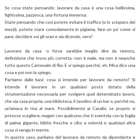
So cosa state pensando: lavorare da casa è una cosa bellissima,
fighissima, pazzesca, una fortuna immensa.
State pensando che così potete evitare il traffico (o lo sciopero dei
mezzi), potete stare comodamente in pigiama, fare un po' come vi
pare, decidere voi gli orari e via dicendo, vero?
Lavorare da casa -o forse sarebbe meglio dire da remoto,
definizione che trovo più corretta- non è male, ma non è neanche
tutto questo Carnevale di Rio. E vi spiego perché, eh. Mica dico una
cosa e poi non la spiego.
Partiamo dalle basi: cosa si intende per lavorare da remoto? Si
intende il lavorare in un qualsiasi posto dotato della
strumentazione necessaria per svolgere quel determinato lavoro,
che sia casa propria, una biblioteca, il tavolino di un bar o, perché no,
un'amaca in riva al mare. Possibilmente ai Caraibi, se proprio si
potesse scegliere, magari con qualcuno che ti sventola con la foglia
di palma gigante, bibite fresche e cibo a volontà e qualsiasi altra
cosa vi venga in mente.
In questo caso, parliamo del lavorare da remoto da dipendente e