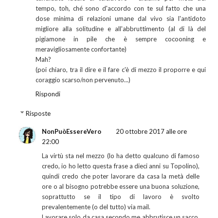
tempo, toh, ché sono d'accordo con te sul fatto che una
dose minima di relazioni umane dal vivo sia l'antidoto
migliore alla solitudine e all'abbruttimento (al di là del
pigiamone in pile che è sempre cocooning e
meravigliosamente confortante)
Mah?
(poi chiaro, tra il dire e il fare c'è di mezzo il proporre e qui
coraggio scarso/non pervenuto...)
Rispondi
Risposte
NonPuòEssereVero
20 ottobre 2017 alle ore
22:00
La virtù sta nel mezzo (lo ha detto qualcuno di famoso
credo, io ho letto questa frase a dieci anni su Topolino),
quindi credo che poter lavorare da casa la metà delle
ore o al bisogno potrebbe essere una buona soluzione,
soprattutto se il tipo di lavoro è svolto
prevalentemente (o del tutto) via mail.
Lavorare solo da casa secondo me abbrutisce un sacco.