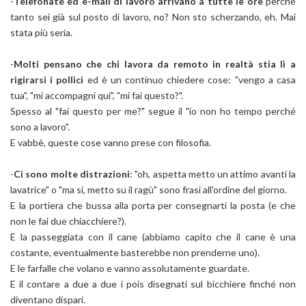
-
Telefonate ed e-mail di lavoro arrivano a tutte le ore
perché
tanto sei già sul posto di lavoro, no? Non sto scherzando, eh. Mai
stata più seria.
-
Molti pensano che chi lavora da remoto in realtà stia lì a
rigirarsi i pollici
ed è un continuo chiedere cose: "vengo a casa
tua", "mi accompagni qui", "mi fai questo?".
Spesso al "fai questo per me?" segue il "io non ho tempo perché
sono a lavoro".
E vabbè, queste cose vanno prese con filosofia.
-
Ci sono molte distrazioni
: "oh, aspetta metto un attimo avanti la
lavatrice" o "ma si, metto su il ragù" sono frasi all'ordine del giorno.
E la portiera che bussa alla porta per consegnarti la posta (e che
non le fai due chiacchiere?).
E la passeggiata con il cane (abbiamo capito che il cane è una
costante, eventualmente basterebbe non prenderne uno).
E le farfalle che volano e vanno assolutamente guardate.
E il contare a due a due i pois disegnati sul bicchiere finché non
diventano dispari.