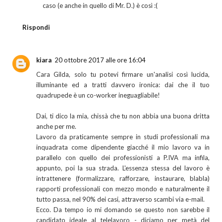
caso (e anche in quello di Mr. D.) è così :(
Rispondi
kiara
20 ottobre 2017 alle ore 16:04
Cara Gilda, solo tu potevi firmare un'analisi così lucida,
illuminante ed a tratti davvero ironica: dai che il tuo
quadrupede è un co-worker ineguagliabile!
Dai, ti dico la mia, chissà che tu non abbia una buona dritta
anche per me.
Lavoro da praticamente sempre in studi professionali ma
inquadrata come dipendente giacché il mio lavoro va in
parallelo con quello dei professionisti a P.IVA ma infila,
appunto, poi la sua strada. L'essenza stessa del lavoro è
intrattenere (formalizzare, rafforzare, instaurare, blabla)
rapporti professionali con mezzo mondo e naturalmente il
tutto passa, nel 90% dei casi, attraverso scambi via e-mail.
Ecco. Da tempo io mi domando se questo non sarebbe il
candidato ideale al telelavoro - diciamo per metà del