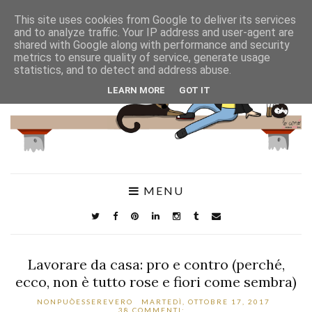
This site uses cookies from Google to deliver its services
and to analyze traffic. Your IP address and user-agent are
shared with Google along with performance and security
metrics to ensure quality of service, generate usage
statistics, and to detect and address abuse.
LEARN MORE
GOT IT
MENU
Lavorare da casa: pro e contro (perché,
ecco, non è tutto rose e fiori come sembra)
NONPUÒESSEREVERO
MARTEDÌ, OTTOBRE 17, 2017
38 COMMENTI: