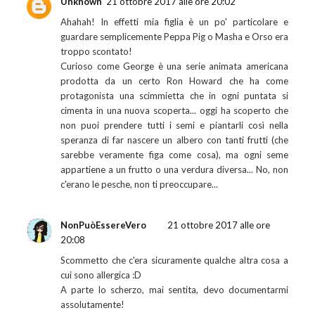
Unknown
21 ottobre 2017 alle ore 20:02
Ahahah! In effetti mia figlia è un po' particolare e
guardare semplicemente Peppa Pig o Masha e Orso era
troppo scontato!
Curioso come George è una serie animata americana
prodotta da un certo Ron Howard che ha come
protagonista una scimmietta che in ogni puntata si
cimenta in una nuova scoperta... oggi ha scoperto che
non puoi prendere tutti i semi e piantarli così nella
speranza di far nascere un albero con tanti frutti (che
sarebbe veramente figa come cosa), ma ogni seme
appartiene a un frutto o una verdura diversa... No, non
c'erano le pesche, non ti preoccupare...
NonPuòEssereVero
21 ottobre 2017 alle ore
20:08
Scommetto che c'era sicuramente qualche altra cosa a
cui sono allergica :D
A parte lo scherzo, mai sentita, devo documentarmi
assolutamente!