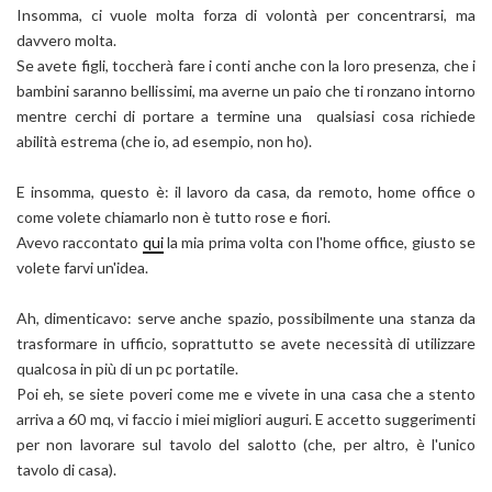
Insomma, ci vuole molta forza di volontà per concentrarsi, ma
davvero molta.
Se avete figli, toccherà fare i conti anche con la loro presenza, che i
bambini saranno bellissimi, ma averne un paio che ti ronzano intorno
mentre cerchi di portare a termine una qualsiasi cosa richiede
abilità estrema (che io, ad esempio, non ho).
E insomma, questo è: il lavoro da casa, da remoto, home office o
come volete chiamarlo non è tutto rose e fiori.
Avevo raccontato
qui
la mia prima volta con l'home office, giusto se
volete farvi un'idea.
Ah, dimenticavo: serve anche spazio, possibilmente una stanza da
trasformare in ufficio, soprattutto se avete necessità di utilizzare
qualcosa in più di un pc portatile.
Poi eh, se siete poveri come me e vivete in una casa che a stento
arriva a 60 mq, vi faccio i miei migliori auguri. E accetto suggerimenti
per non lavorare sul tavolo del salotto (che, per altro, è l'unico
tavolo di casa).