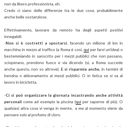
non da libero professionista, eh.
Credo ci siano delle differenze tra le due cose, probabilmente
anche belle sostanziose.
Effettivamente, lavorare da remoto ha degli aspetti positivi
innegabili:
-
Non si è costretti a spostarsi
, facendo un milione di km in
macchina in mezzo al traffico (a Roma è così,
qui
per farvi un'idea) o
bestemmiando in sanscrito per i mezzi pubblici che non passano,
scioperano, prendono fuoco e via dicendo (si, a Roma succede
anche questo, non so altrove).
E si risparmia anche
, in termini di
benzina o abbonamento ai mezzi pubblici. O in fatica se si va al
lavoro in bicicletta.
-
Ci si può organizzare la giornata incastrando anche attività
personali
come ad esempio la piscina (
qui
per saperne di più). O
qualsiasi altra cosa vi venga in mente, a me al momento viene da
pensare solo al profumo di cloro.