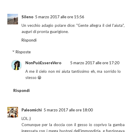
Sileno
5 marzo 2017 alle ore 15:56
Un vecchio adagio polare dice: "Gente allegra il ciel l'aiuta",
auguri di pronta guarigione.
Rispondi
Risposte
NonPuòEssereVero
5 marzo 2017 alle ore 17:20
A me il cielo non mi aiuta tantissimo eh, ma sorrido lo
stesso 😁
Rispondi
Paleomichi
5 marzo 2017 alle ore 18:00
LOL ;)
Comunque per la doccia con il gesso io coprivo la gamba
ingessata con i mega bustoni dell'immondizia, e funzionava