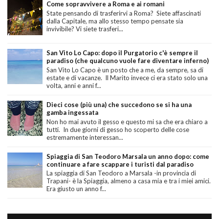
Come sopravvivere a Roma e ai romani
State pensando di trasferirvi a Roma? Siete affascinati
dalla Capitale, ma allo stesso tempo pensate sia
invivibile? Vi siete trasferi...
San Vito Lo Capo: dopo il Purgatorio c'è sempre il
paradiso (che qualcuno vuole fare diventare inferno)
San Vito Lo Capo è un posto che a me, da sempre, sa di
estate e di vacanze. Il Marito invece ci era stato solo una
volta, anni e anni f...
Dieci cose (più una) che succedono se si ha una
gamba ingessata
Non ho mai avuto il gesso e questo mi sa che era chiaro a
tutti. In due giorni di gesso ho scoperto delle cose
estremamente interessan...
Spiaggia di San Teodoro Marsala un anno dopo: come
continuare a fare scappare i turisti dal paradiso
La spiaggia di San Teodoro a Marsala -in provincia di
Trapani- è la Spiaggia, almeno a casa mia e tra i miei amici.
Era giusto un anno f...