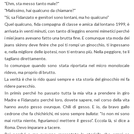
"Ehm, sta messo tanto male?"
"Malissimo, hai qualcuno da chiamare?"
"Si, sa Fidanzato e genitori sono lontani, ma ho qualcuno"
Quel qualcuno, fida compagna di classe e amica dal lontano 1999, è
arrivata in venti minuti, con tanto di leggins enormi mimetici perché
i miei jeans avevano fatto una brutta fine. E comunque sta moda dei
jeans skinny deve finire che poi ti rompi un ginocchio, ti ingessano
e, nella migliore delle ipotesi, non ti entrano più. Nella peggiore, te li
tagliano direttamente.
Io comunque quando sono stata riportata nel micro monolocale
ridevo, ma proprio di brutto.
La verità è che io rido quasi sempre e sta storia del ginocchio mi fa
ridere parecchio.
In primis perché ho passato tutta la mia vita a prendere in giro
Madre e Fidanzato perché loro, dovete sapere, nel corso della vita
hanno avuto gesso ovunque. Chili di gesso. E io, da bravo gallo
cedrone che fa chichirichi, mi sono sempre
bullata
: "Io non mi sono
mai rotta niente, figuriamoci mettere il gesso". Eccola là, si dice a
Roma. Devo imparare a tacere.