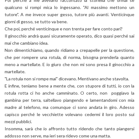
Poi perché a me avevano raccontato la storiella che ormai se
qualcuno si rompi mica lo ingessano. "Al massimo mettono un
tutore". A me invece super gesso, tutore più avanti. Venticinque
giorni di gesso, se tutto va bene.
Che poi, perché venticinque e non trenta per fare conto pari?
Il ginocchio andrà quasi sicuramente operato, dico quasi perché sai
mai che cambiano idea.
Non dimentichiamo, quando ridiamo a crepapelle per la questione,
che per rompere una rotula, di norma, bisogna prenderla quanto
meno a martellate. E io giuro che non mi sono presa il ginocchio a
martellate.
"La rotula non si rompe mai" dicevano. Mentivano anche stavolta.
E infine, teniamo bene a mente che, con stupore di tutti, io con la
rotula rotta ci ho anche camminato. O certo, non poggiavo la
gambina per terra, saltellavo piangendo e lamentandomi con mia
madre al telefono, ma comunque ci sono andata in giro. Adesso
capisco perché le vecchiette volevano cedermi il loro posto sui
mezzi pubblici.
Insomma, sarà che io affronto tutto ridendo che tanto piangersi
addosso non serve, ma ieri sera ridevo come una matta.