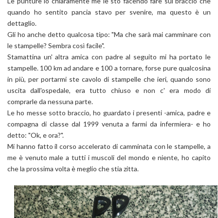
Le punture io chiaramente me le sto facendo fare sul braccio che
quando ho sentito pancia stavo per svenire, ma questo è un
dettaglio.
Gli ho anche detto qualcosa tipo: "Ma che sarà mai camminare con
le stampelle? Sembra così facile".
Stamattina un' altra amica con padre al seguito mi ha portato le
stampelle. 100 km ad andare e 100 a tornare, forse pure qualcosina
in più, per portarmi ste cavolo di stampelle che ieri, quando sono
uscita dall'ospedale, era tutto chiuso e non c' era modo di
comprarle da nessuna parte.
Le ho messe sotto braccio, ho guardato i presenti -amica, padre e
compagna di classe dal 1999 venuta a farmi da infermiera- e ho
detto: "Ok, e ora?".
Mi hanno fatto il corso accelerato di camminata con le stampelle, a
me è venuto male a tutti i muscoli del mondo e niente, ho capito
che la prossima volta è meglio che stia zitta.