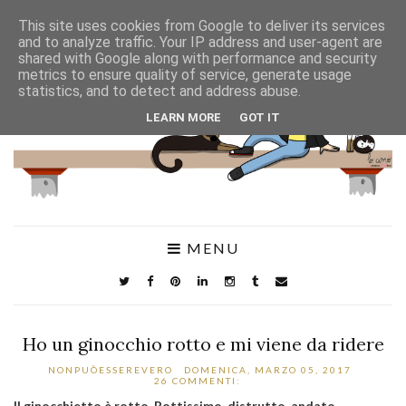
This site uses cookies from Google to deliver its services
and to analyze traffic. Your IP address and user-agent are
shared with Google along with performance and security
metrics to ensure quality of service, generate usage
statistics, and to detect and address abuse.
LEARN MORE
GOT IT
MENU
Ho un ginocchio rotto e mi viene da ridere
NONPUÒESSEREVERO
DOMENICA, MARZO 05, 2017
26 COMMENTI:
Il ginocchietto è rotto. Rottissimo, distrutto, andato
.