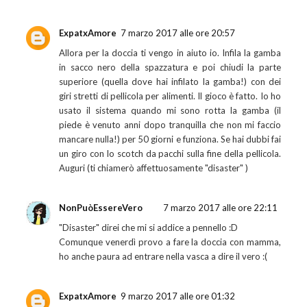
ExpatxAmore
7 marzo 2017 alle ore 20:57
Allora per la doccia ti vengo in aiuto io. Infila la gamba
in sacco nero della spazzatura e poi chiudi la parte
superiore (quella dove hai infilato la gamba!) con dei
giri stretti di pellicola per alimenti. Il gioco è fatto. Io ho
usato il sistema quando mi sono rotta la gamba (il
piede è venuto anni dopo tranquilla che non mi faccio
mancare nulla!) per 50 giorni e funziona. Se hai dubbi fai
un giro con lo scotch da pacchi sulla fine della pellicola.
Auguri (ti chiamerò affettuosamente "disaster" )
NonPuòEssereVero
7 marzo 2017 alle ore 22:11
"Disaster" direi che mi si addice a pennello :D
Comunque venerdì provo a fare la doccia con mamma,
ho anche paura ad entrare nella vasca a dire il vero :(
ExpatxAmore
9 marzo 2017 alle ore 01:32