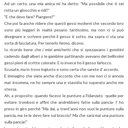
Ad un certo, una mia amica mi ha detto: "Ma possibile che ti sei
rotta un ginocchio e ridi?"
"E che devo fare? Piangere?"
Che poi fa anche ridere che questi gessi moderni che secondo loro
sono più leggeri in realtà pesano tantissimo, ma non ci si può
disegnare e scrivere perché il gesso è sotto, ma sopra ci sta una
sorta di fasciatura. Per tenerlo fermo, dicono.
Io ricordo bene che i miei amichetti che si spezzavano i gomitini
cadendo dagli alberi o le gambine pattinando avevano dei bellissimi
gessi pieni di scritte colorate. E io invece ho il gesso farlocco.
Scusate, ma lo trovo ingiusto e sono certa che sarete d' accordo.
E immagino che siate anche d'accordo che con me non ci si annoia
mai: insomma, ne ho sempre una e stavolta ho superato anche me
stessa.
Ah, a proposito: quando facevo le punture a Fidanzato -quelle per
evitare trombosi e affini che andrebbero fatte sulla pancia- l' ho
preso in giro perché "Ma dai, a trent'anni non vuoi le punture sulla
pancia, ma te le devo fare sul braccio? Ma che sarà mai una puntura
sulla pancia!"