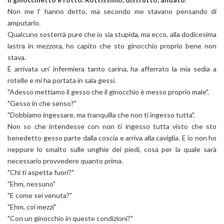
Non me l' hanno detto, ma secondo me stavano pensando di
amputarlo.
Qualcuno sosterrà pure che io sia stupida, ma ecco, alla dodicesima
lastra in mezzora, ho capito che sto ginocchio proprio bene non
stava.
È arrivata un' infermiera tanto carina, ha afferrato la mia sedia a
rotelle e mi ha portata in sala gessi.
"Adesso mettiamo il gesso che il ginocchio è messo proprio male".
"Gesso in che senso?"
"Dobbiamo ingessare, ma tranquilla che non ti ingesso tutta".
Non so che intendesse con non ti ingesso tutta visto che sto
benedetto gesso parte dalla coscia e arriva alla caviglia. E io non ho
neppure lo smalto sulle unghie dei piedi, cosa per la quale sarà
necessario provvedere quanto prima.
"Chi ti aspetta fuori?"
"Ehm, nessuno"
"E come sei venuta?"
"Ehm, coi mezzi"
"Con un ginocchio in queste condizioni?"