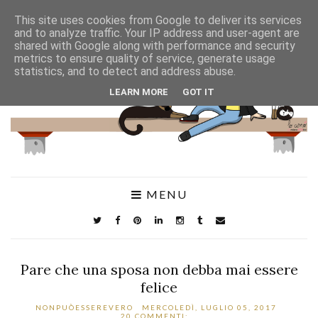
This site uses cookies from Google to deliver its services
and to analyze traffic. Your IP address and user-agent are
shared with Google along with performance and security
metrics to ensure quality of service, generate usage
statistics, and to detect and address abuse.
LEARN MORE
GOT IT
MENU
Pare che una sposa non debba mai essere
felice
NONPUÒESSEREVERO
MERCOLEDÌ, LUGLIO 05, 2017
20 COMMENTI: