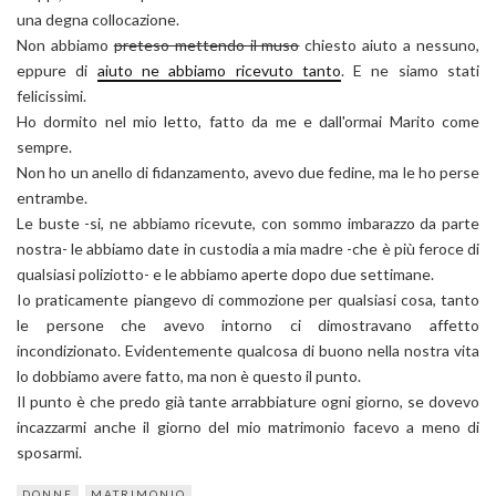
una degna collocazione.
Non abbiamo
preteso mettendo il muso
chiesto aiuto a nessuno,
eppure di
aiuto ne abbiamo ricevuto tanto
. E ne siamo stati
felicissimi.
Ho dormito nel mio letto, fatto da me e dall'ormai Marito come
sempre.
Non ho un anello di fidanzamento, avevo due fedine, ma le ho perse
entrambe.
Le buste -si, ne abbiamo ricevute, con sommo imbarazzo da parte
nostra- le abbiamo date in custodia a mia madre -che è più feroce di
qualsiasi poliziotto- e le abbiamo aperte dopo due settimane.
Io praticamente piangevo di commozione per qualsiasi cosa, tanto
le persone che avevo intorno ci dimostravano affetto
incondizionato. Evidentemente qualcosa di buono nella nostra vita
lo dobbiamo avere fatto, ma non è questo il punto.
Il punto è che predo già tante arrabbiature ogni giorno, se dovevo
incazzarmi anche il giorno del mio matrimonio facevo a meno di
sposarmi.
DONNE
MATRIMONIO