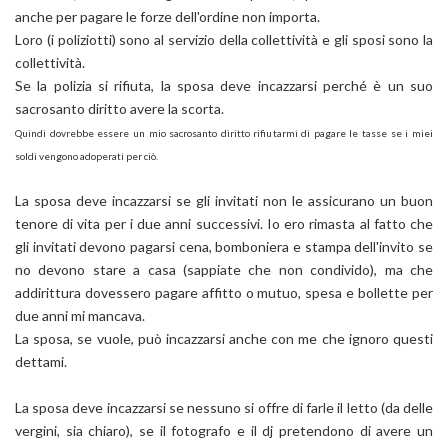
anche per pagare le forze dell'ordine non importa.
Loro (i poliziotti) sono al servizio della collettività e gli sposi sono la
collettività.
Se la polizia si rifiuta, la sposa deve incazzarsi perché è un suo
sacrosanto diritto avere la scorta.
Quindi dovrebbe essere un mio sacrosanto diritto rifiutarmi di pagare le tasse se i miei
soldi vengono adoperati per ciò.
La sposa deve incazzarsi se gli invitati non le assicurano un buon
tenore di vita per i due anni successivi. Io ero rimasta al fatto che
gli invitati devono pagarsi cena, bomboniera e stampa dell'invito se
no devono stare a casa (sappiate che non condivido), ma che
addirittura dovessero pagare affitto o mutuo, spesa e bollette per
due anni mi mancava.
La sposa, se vuole, può incazzarsi anche con me che ignoro questi
dettami.
La sposa deve incazzarsi se nessuno si offre di farle il letto (da delle
vergini, sia chiaro), se il fotografo e il dj pretendono di avere un