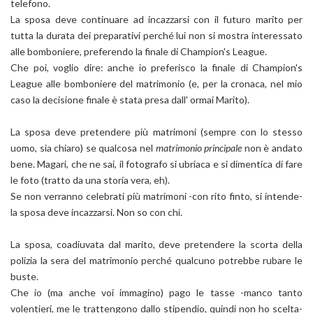
telefono.
La sposa deve continuare ad incazzarsi con il futuro marito per
tutta la durata dei preparativi perché lui non si mostra interessato
alle bomboniere, preferendo la finale di Champion's League.
Che poi, voglio dire: anche io preferisco la finale di Champion's
League alle bomboniere del matrimonio (e, per la cronaca, nel mio
caso la decisione finale è stata presa dall' ormai Marito).
La sposa deve pretendere più matrimoni (sempre con lo stesso
uomo, sia chiaro) se qualcosa nel
matrimonio principale
non è andato
bene. Magari, che ne sai, il fotografo si ubriaca e si dimentica di fare
le foto (tratto da una storia vera, eh).
Se non verranno celebrati più matrimoni -con rito finto, si intende-
la sposa deve incazzarsi. Non so con chi.
La sposa, coadiuvata dal marito, deve pretendere la scorta della
polizia la sera del matrimonio perché qualcuno potrebbe rubare le
buste.
Che io (ma anche voi immagino) pago le tasse -manco tanto
volentieri, me le trattengono dallo stipendio, quindi non ho scelta-