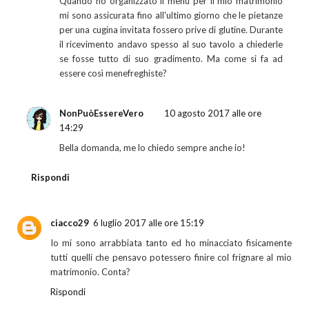
Quando ho organizzato il menù per il mio matrimonio
mi sono assicurata fino all'ultimo giorno che le pietanze
per una cugina invitata fossero prive di glutine. Durante
il ricevimento andavo spesso al suo tavolo a chiederle
se fosse tutto di suo gradimento. Ma come si fa ad
essere così menefreghiste?
NonPuòEssereVero
10 agosto 2017 alle ore
14:29
Bella domanda, me lo chiedo sempre anche io!
Rispondi
ciacco29
6 luglio 2017 alle ore 15:19
Io mi sono arrabbiata tanto ed ho minacciato fisicamente
tutti quelli che pensavo potessero finire col frignare al mio
matrimonio. Conta?
Rispondi