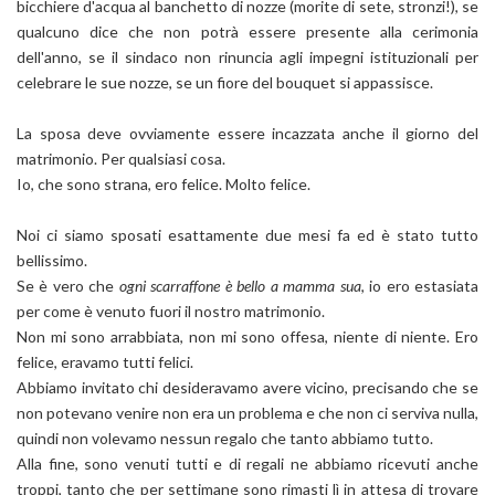
bicchiere d'acqua al banchetto di nozze (morite di sete, stronzi!), se
qualcuno dice che non potrà essere presente alla cerimonia
dell'anno, se il sindaco non rinuncia agli impegni istituzionali per
celebrare le sue nozze, se un fiore del bouquet si appassisce.
La sposa deve ovviamente essere incazzata anche il giorno del
matrimonio. Per qualsiasi cosa.
Io, che sono strana, ero felice. Molto felice.
Noi ci siamo sposati esattamente due mesi fa ed è stato tutto
bellissimo.
Se è vero che
ogni scarraffone è bello a mamma sua
, io ero estasiata
per come è venuto fuori il nostro matrimonio.
Non mi sono arrabbiata, non mi sono offesa, niente di niente. Ero
felice, eravamo tutti felici.
Abbiamo invitato chi desideravamo avere vicino, precisando che se
non potevano venire non era un problema e che non ci serviva nulla,
quindi non volevamo nessun regalo che tanto abbiamo tutto.
Alla fine, sono venuti tutti e di regali ne abbiamo ricevuti anche
troppi, tanto che per settimane sono rimasti lì in attesa di trovare