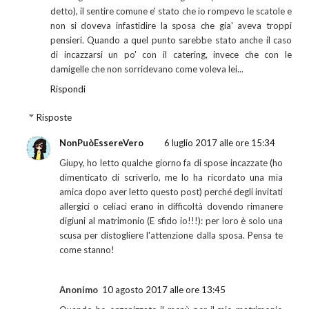
detto), il sentire comune e' stato che io rompevo le scatole e
non si doveva infastidire la sposa che gia' aveva troppi
pensieri. Quando a quel punto sarebbe stato anche il caso
di incazzarsi un po' con il catering, invece che con le
damigelle che non sorridevano come voleva lei...
Rispondi
Risposte
NonPuòEssereVero
6 luglio 2017 alle ore 15:34
Giupy, ho letto qualche giorno fa di spose incazzate (ho
dimenticato di scriverlo, me lo ha ricordato una mia
amica dopo aver letto questo post) perché degli invitati
allergici o celiaci erano in difficoltà dovendo rimanere
digiuni al matrimonio (E sfido io!!!): per loro è solo una
scusa per distogliere l'attenzione dalla sposa. Pensa te
come stanno!
Anonimo
10 agosto 2017 alle ore 13:45