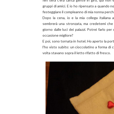
Ieri sera c'era tanta gente in giro, qui non
gruppi di amici. E io ho ripensato a quando n
festeggiare il compleanno di mia nonna perch
Dopo la cena, io e la mia collega italian
sembrerà una stronzata, ma credetemi che è
giorno dalle luci dei palazzi. Potrei farlo per
occasione migliore?
E poi, sono tornata in hotel. Ho aperto la po
l'ho visto subito: un cioccolatino a forma di c
volta stavano sopra il letto rifatto di fresco.