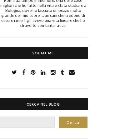
Roma da tempo immemore. Una delle cose
migliori che ho fatto nella vita é stata studiare a
Bologna, dove ho lasciato un pezzo molto
grande del mio cuore. Due cani che credono di
essere i miei figli, avevo una vita lineare che ho
stravolto con tanta fatica.
SOCIAL ME
CERCA NEL BLOG