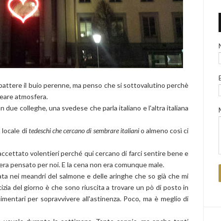
battere il buio perenne, ma penso che si sottovalutino perchè
 creare atmosfera.
 due colleghe, una svedese che parla italiano e l'altra italiana
 locale di
tedeschi che cercano di sembrare italiani
o almeno così ci
ccettato volentieri perché qui cercano di farci sentire bene e
no era pensato per noi. E la cena non era comunque male.
a nei meandri del salmone e delle aringhe che so già che mi
zia del giorno è che sono riuscita a trovare un pò di posto in
limentari per sopravvivere all'astinenza. Poco, ma è meglio di