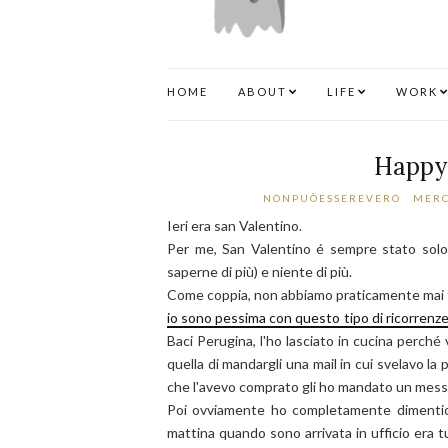
HOME
ABOUT
LIFE
WORK
Happy 
NONPUÒESSEREVERO
MERC
Ieri era san Valentino.
Per me, San Valentino é sempre stato solo
saperne di più) e niente di più.
Come coppia, non abbiamo praticamente mai fe
io sono pessima con questo tipo di ricorrenz
Baci Perugina, l'ho lasciato in cucina perché
quella di mandargli una mail in cui svelavo la
che l'avevo comprato gli ho mandato un messag
Poi ovviamente ho completamente dimentica
mattina quando sono arrivata in ufficio era 