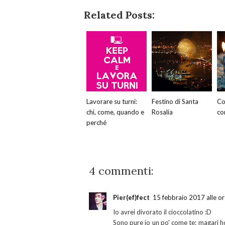
Related Posts:
Lavorare su turni:
Festino di Santa
Co
chi, come, quando e
Rosalia
co
perché
4 commenti:
Pier(ef)fect
15 febbraio 2017 alle o
Io avrei divorato il cioccolatino :D
Sono pure io un po' come te: magari h