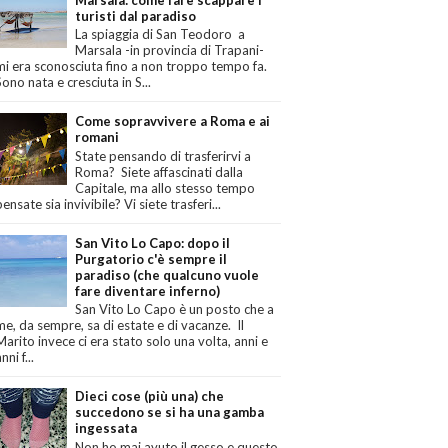
turisti dal paradiso
La spiaggia di San Teodoro a
Marsala -in provincia di Trapani-
mi era sconosciuta fino a non troppo tempo fa.
Sono nata e cresciuta in S...
Come sopravvivere a Roma e ai
romani
State pensando di trasferirvi a
Roma? Siete affascinati dalla
Capitale, ma allo stesso tempo
pensate sia invivibile? Vi siete trasferi...
San Vito Lo Capo: dopo il
Purgatorio c'è sempre il
paradiso (che qualcuno vuole
fare diventare inferno)
San Vito Lo Capo è un posto che a
me, da sempre, sa di estate e di vacanze. Il
Marito invece ci era stato solo una volta, anni e
nni f...
Dieci cose (più una) che
succedono se si ha una gamba
ingessata
Non ho mai avuto il gesso e questo