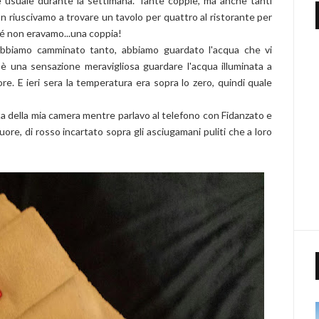
 è usuale durante la settimana. Tante coppie, ma anche tanti
on riuscivamo a trovare un tavolo per quattro al ristorante per
é non eravamo...una coppia!
a abbiamo camminato tanto, abbiamo guardato l'acqua che vi
 una sensazione meravigliosa guardare l'acqua illuminata a
 ore. E ieri sera la temperatura era sopra lo zero, quindi quale
rta della mia camera mentre parlavo al telefono con Fidanzato e
uore, di rosso incartato sopra gli asciugamani puliti che a loro