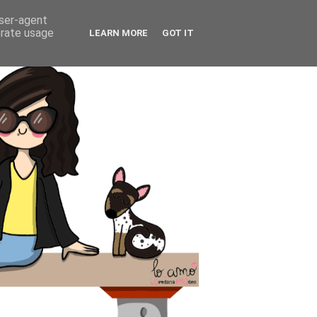
user-agent
erate usage
LEARN MORE
GOT IT