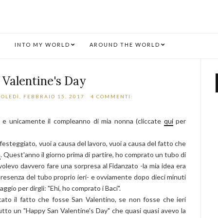
INTO MY WORLD
AROUND THE WORLD
Valentine's Day
OLEDÌ, FEBBRAIO 15, 2017
4 COMMENTI:
 e unicamente il compleanno di mia nonna (cliccate
qui
per
steggiato, vuoi a causa del lavoro, vuoi a causa del fatto che
e
. Quest'anno il giorno prima di partire, ho comprato un tubo di
 volevo davvero fare una sorpresa al Fidanzato -la mia idea era
 presenza del tubo proprio ieri- e ovviamente dopo dieci minuti
gio per dirgli: "Ehi, ho comprato i Baci".
to il fatto che fosse San Valentino, se non fosse che ieri
tutto un "Happy San Valentine's Day" che quasi quasi avevo la