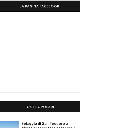
LA PAGINA FACEBOOK
POST POPOLARI
Spiaggia di San Teodoro a
Marsala: come fare scappare i