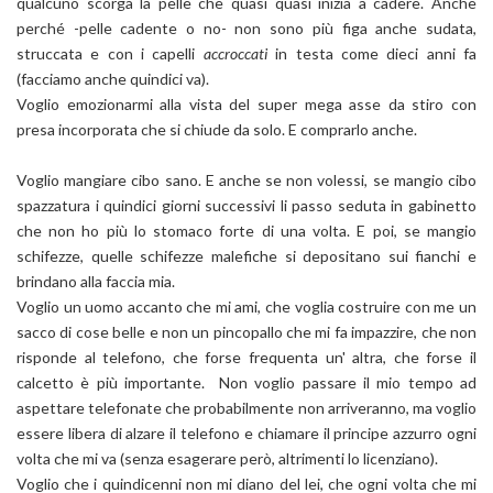
qualcuno scorga la pelle che quasi quasi inizia a cadere. Anche
perché -pelle cadente o no- non sono più figa anche sudata,
struccata e con i capelli
accroccati
in testa come dieci anni fa
(facciamo anche quindici va).
Voglio emozionarmi alla vista del super mega asse da stiro con
presa incorporata che si chiude da solo. E comprarlo anche.
Voglio mangiare cibo sano. E anche se non volessi, se mangio cibo
spazzatura i quindici giorni successivi li passo seduta in gabinetto
che non ho più lo stomaco forte di una volta. E poi, se mangio
schifezze, quelle schifezze malefiche si depositano sui fianchi e
brindano alla faccia mia.
Voglio un uomo accanto che mi ami, che voglia costruire con me un
sacco di cose belle e non un pincopallo che mi fa impazzire, che non
risponde al telefono, che forse frequenta un' altra, che forse il
calcetto è più importante. Non voglio passare il mio tempo ad
aspettare telefonate che probabilmente non arriveranno, ma voglio
essere libera di alzare il telefono e chiamare il principe azzurro ogni
volta che mi va (senza esagerare però, altrimenti lo licenziano).
Voglio che i quindicenni non mi diano del lei, che ogni volta che mi