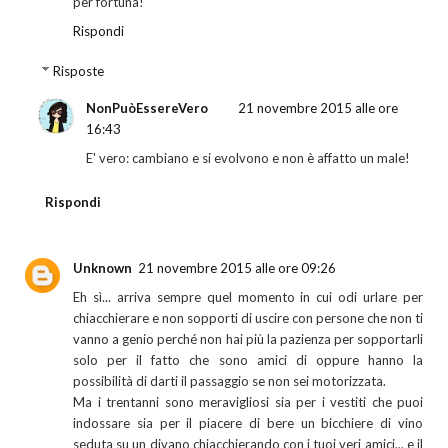
per fortuna!
Rispondi
Risposte
NonPuòEssereVero
21 novembre 2015 alle ore
16:43
E' vero: cambiano e si evolvono e non è affatto un male!
Rispondi
Unknown
21 novembre 2015 alle ore 09:26
Eh sì... arriva sempre quel momento in cui odi urlare per
chiacchierare e non sopporti di uscire con persone che non ti
vanno a genio perché non hai più la pazienza per sopportarli
solo per il fatto che sono amici di oppure hanno la
possibilità di darti il passaggio se non sei motorizzata.
Ma i trentanni sono meravigliosi sia per i vestiti che puoi
indossare sia per il piacere di bere un bicchiere di vino
seduta su un divano chiacchierando con i tuoi veri amici... e il