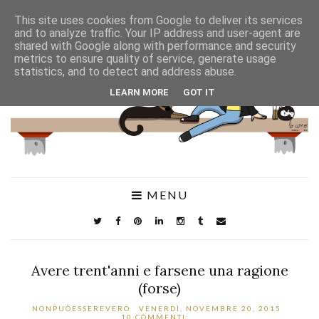
This site uses cookies from Google to deliver its services
and to analyze traffic. Your IP address and user-agent are
shared with Google along with performance and security
metrics to ensure quality of service, generate usage
statistics, and to detect and address abuse.
LEARN MORE
GOT IT
MENU
Avere trent'anni e farsene una ragione
(forse)
NONPUÒESSEREVERO
VENERDÌ, NOVEMBRE 20, 2015
10 COMMENTI: