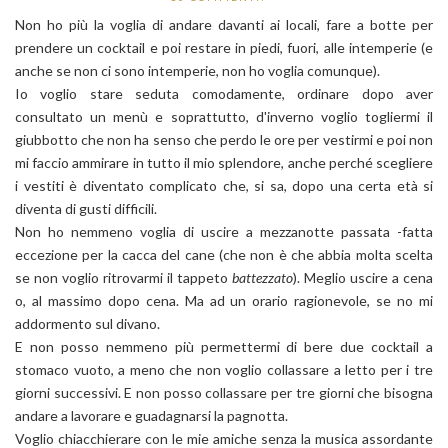
Non ho più la voglia di andare davanti ai locali, fare a botte per
prendere un cocktail e poi restare in piedi, fuori, alle intemperie (e
anche se non ci sono intemperie, non ho voglia comunque).
Io voglio stare seduta comodamente, ordinare dopo aver
consultato un menù e soprattutto, d'inverno voglio togliermi il
giubbotto che non ha senso che perdo le ore per vestirmi e poi non
mi faccio ammirare in tutto il mio splendore, anche perché scegliere
i vestiti è diventato complicato che, si sa, dopo una certa età si
diventa di gusti difficili.
Non ho nemmeno voglia di uscire a mezzanotte passata -fatta
eccezione per la cacca del cane (che non è che abbia molta scelta
se non voglio ritrovarmi il tappeto
battezzato
). Meglio uscire a cena
o, al massimo dopo cena. Ma ad un orario ragionevole, se no mi
addormento sul divano.
E non posso nemmeno più permettermi di bere due cocktail a
stomaco vuoto, a meno che non voglio collassare a letto per i tre
giorni successivi. E non posso collassare per tre giorni che bisogna
andare a lavorare e guadagnarsi la pagnotta.
Voglio chiacchierare con le mie amiche senza la musica assordante