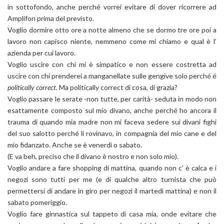
in sottofondo, anche perché vorrei evitare di dover ricorrere ad
Amplifon prima del previsto.
Voglio dormire otto ore a notte almeno che se dormo tre ore poi a
lavoro non capisco niente, nemmeno come mi chiamo e qual è l'
azienda per cui lavoro.
Voglio uscire con chi mi è simpatico e non essere costretta ad
uscire con chi prenderei a manganellate sulle gengive solo perché é
politically correct
. Ma politically correct di cosa, di grazia?
Voglio passare le serate -non tutte, per carità- seduta in modo non
esattamente composto sul mio divano, anche perché ho ancora il
trauma di quando mia madre non mi faceva sedere sui divani fighi
del suo salotto perché li rovinavo, in compagnia del mio cane e del
mio fidanzato. Anche se è venerdì o sabato.
(E va beh, preciso che il divano è nostro e non solo mio).
Voglio andare a fare shopping di mattina, quando non c' è calca e i
negozi sono tutti per me (e di qualche altro turnista che può
permettersi di andare in giro per negozi il martedì mattina) e non il
sabato pomeriggio.
Voglio fare ginnastica sul tappeto di casa mia, onde evitare che