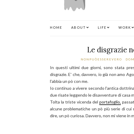
HOME
ABOUT
LIFE
WORK
Le disgrazie 
NONPUÒESSEREVERO
DOM
In questi ultimi due giorni, sono stata pre
disgrazie. E' che, davvero, io già non amo Ago
l'abbia un pò con me.
Io continuo a vivere secondo l'antica dottrin
due risate leggendo le disavventure di casa m
Tolta la triste vicenda del
portafoglio,
passat
alcune problematiche un pò più serie di cui 
dire, un pò curiosa. Davvero, non mi viene in 