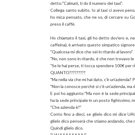
detto:"Calmati, ti do il numero dei taxi".
Collega santo subito. Io al taxi ci avevo pen
ho mica pensato, che ne so, di cercare su Goo
preso il caffè.
Ho chiamato il taxi, gli ho detto dov'ero e, ne
caffeina), è arrivato questo simpatico signore
"Qualcosa mi dice che sei in ritardo al lavoro"
"No, non sono in ritardo, è che non trovavo le
"Se le hai perse, ti tocca spendere 100€ per r
QUANTO?????????
"Ma nella via che mi hai dato, c'è un'azienda?
"Non la conosce perchè si c'è un'azienda, ma è
E poi ho aggiunto:"Ma non è la sede principale
ha la sede principale in un posto fighissimo, 
"Che azienda è?"
Conto fino a dieci, se glielo dico mi dice 
glielo dico penserà che stiamo andando, che n
Quindi glielo dico.
"UAUUUUUUUUU"