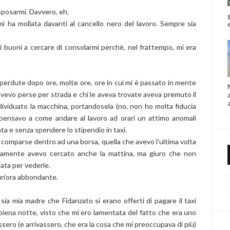
sposarmi. Davvero, eh.
 mi ha mollata davanti al cancello nero del lavoro. Sempre sia
ti buoni a cercare di consolarmi perchè, nel frattempo, mi era
i perdute dopo ore, molte ore, ore in cui mi è passato in mente
 avevo perse per strada e chi le aveva trovate aveva premuto il
ndividuato la macchina, portandosela (no, non ho molta fiducia
pensavo a come andare al lavoro ad orari un attimo anomali
a e senza spendere lo stipendio in taxi.
o comparse dentro ad una borsa, quella che avevo l'ultima volta
viamente avevo cercato anche la mattina, ma giuro che non
tata per vederle.
 un'ora abbondante.
sia mia madre che Fidanzato si erano offerti di pagare il taxi
n piena notte, visto che mi ero lamentata del fatto che era uno
ssero (e arrivassero, che era la cosa che mi preoccupava di più)