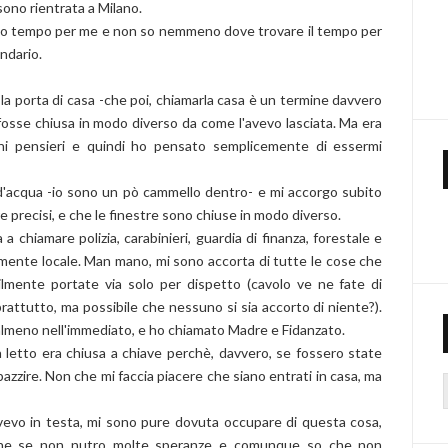
no rientrata a Milano.
lto tempo per me e non so nemmeno dove trovare il tempo per
ndario.
 la porta di casa -che poi, chiamarla casa è un termine davvero
fosse chiusa in modo diverso da come l'avevo lasciata. Ma era
i pensieri e quindi ho pensato semplicemente di essermi
d'acqua -io sono un pò cammello dentro- e mi accorgo subito
 precisi, e che le finestre sono chiuse in modo diverso.
 chiamare polizia, carabinieri, guardia di finanza, forestale e
re mente locale. Man mano, mi sono accorta di tutte le cose che
ilmente portate via solo per dispetto (cavolo ve ne fate di
rattutto, ma possibile che nessuno si sia accorto di niente?).
, almeno nell'immediato, e ho chiamato Madre e Fidanzato.
 letto era chiusa a chiave perchè, davvero, se fossero state
azzire. Non che mi faccia piacere che siano entrati in casa, ma
e avevo in testa, mi sono pure dovuta occupare di questa cosa,
anche se non nutro molte speranze e comunque so che non