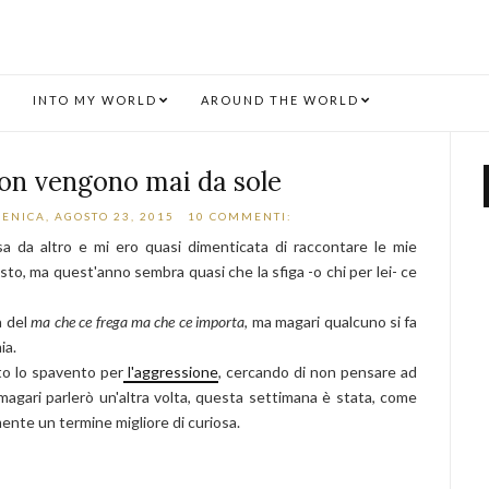
INTO MY WORLD
AROUND THE WORLD
non vengono mai da sole
ENICA, AGOSTO 23, 2015
10 COMMENTI:
sa da altro e mi ero quasi dimenticata di raccontare le mie
sto, ma quest'anno sembra quasi che la sfiga -o chi per lei- ce
a del
ma che ce frega ma che ce importa
, ma magari qualcuno si fa
ia.
o lo spavento per
l'aggressione
, cercando di non pensare ad
magari parlerò un'altra volta, questa settimana è stata, come
mente un termine migliore di curiosa.