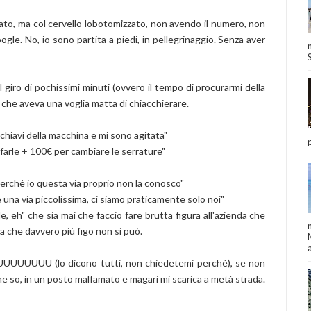
sato, ma col cervello lobotomizzato, non avendo il numero, non
gle. No, io sono partita a piedi, in pellegrinaggio. Senza aver
l giro di pochissimi minuti (ovvero il tempo di procurarmi della
 che aveva una voglia matta di chiacchierare.
 chiavi della macchina e mi sono agitata"
ifarle + 100€ per cambiare le serrature"
 Perchè io questa via proprio non la conosco"
 una via piccolissima, ci siamo praticamente solo noi"
, eh" che sia mai che faccio fare brutta figura all'azienda che
ma che davvero più figo non si può.
a
UAUUUUUUUU (lo dicono tutti, non chiedetemi perché), se non
e so, in un posto malfamato e magari mi scarica a metà strada.