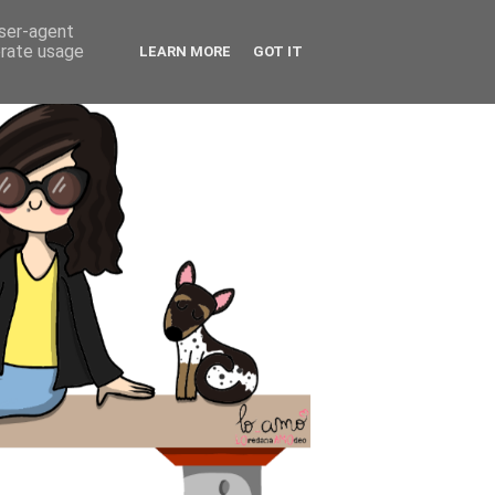
user-agent
erate usage
LEARN MORE
GOT IT