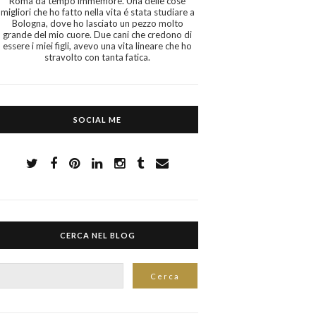
Roma da tempo immemore. Una delle cose
migliori che ho fatto nella vita é stata studiare a
Bologna, dove ho lasciato un pezzo molto
grande del mio cuore. Due cani che credono di
essere i miei figli, avevo una vita lineare che ho
stravolto con tanta fatica.
SOCIAL ME
CERCA NEL BLOG