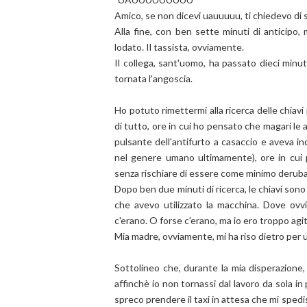
Amico, se non dicevi uauuuuu, ti chiedevo di 
Alla fine, con ben sette minuti di anticipo,
lodato. Il tassista, ovviamente.
Il collega, sant'uomo, ha passato dieci minu
tornata l'angoscia.
Ho potuto rimettermi alla ricerca delle chiav
di tutto, ore in cui ho pensato che magari le
pulsante dell'antifurto a casaccio e aveva i
nel genere umano ultimamente), ore in cui 
senza rischiare di essere come minimo derubat
Dopo ben due minuti di ricerca, le chiavi son
che avevo utilizzato la macchina. Dove ov
c'erano. O forse c'erano, ma io ero troppo agi
Mia madre, ovviamente, mi ha riso dietro per
Sottolineo che, durante la mia disperazione, 
affinchè io non tornassi dal lavoro da sola i
spreco prendere il taxi in attesa che mi spedi