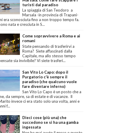
turisti dal paradiso
La spiaggia di San Teodoro a
Marsala -in provincia di Trapani-
mi era sconosciuta fino a non troppo tempo fa.
Sono nata e cresciuta in S...
Come sopravvivere a Roma e ai
romani
State pensando di trasferirvi a
Roma? Siete affascinati dalla
Capitale, ma allo stesso tempo
pensate sia invivibile? Vi siete trasferi...
San Vito Lo Capo: dopo il
Purgatorio c'è sempre il
paradiso (che qualcuno vuole
fare diventare inferno)
San Vito Lo Capo è un posto che a
me, da sempre, sa di estate e di vacanze. Il
Marito invece ci era stato solo una volta, anni e
nni f...
Dieci cose (più una) che
succedono se si ha una gamba
ingessata
Non ho mai avuto il gesso e questo