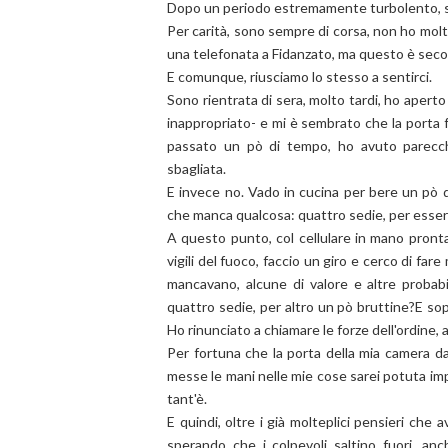
Dopo un periodo estremamente turbolento, so
Per carità, sono sempre di corsa, non ho mo
una telefonata a Fidanzato, ma questo è seco
E comunque, riusciamo lo stesso a sentirci.
Sono rientrata di sera, molto tardi, ho aperto
inappropriato- e mi è sembrato che la porta 
passato un pò di tempo, ho avuto parecch
sbagliata.
E invece no. Vado in cucina per bere un pò 
che manca qualcosa: quattro sedie, per essere
A questo punto, col cellulare in mano pronta a
vigili del fuoco, faccio un giro e cerco di fa
mancavano, alcune di valore e altre probab
quattro sedie, per altro un pò bruttine?E sop
Ho rinunciato a chiamare le forze dell'ordine
Per fortuna che la porta della mia camera da
messe le mani nelle mie cose sarei potuta imp
tant'è.
E quindi, oltre i già molteplici pensieri ch
sperando che i colpevoli saltino fuori, 