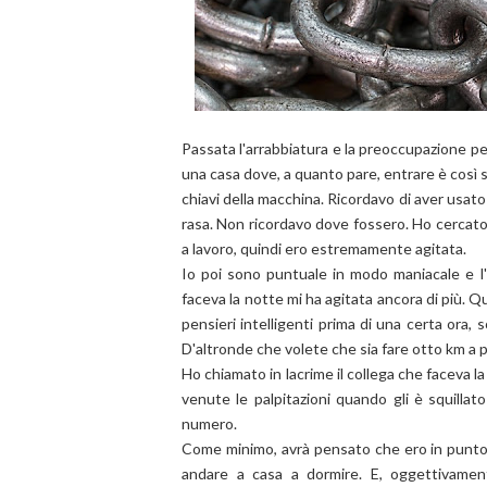
Passata l'arrabbiatura e la preoccupazione perc
una casa dove, a quanto pare, entrare è così 
chiavi della macchina. Ricordavo di aver usato 
rasa. Non ricordavo dove fossero. Ho cercat
a lavoro, quindi ero estremamente agitata.
Io poi sono puntuale in modo maniacale e l'i
faceva la notte mi ha agitata ancora di più. 
pensieri intelligenti prima di una certa ora,
D'altronde che volete che sia fare otto km a p
Ho chiamato in lacrime il collega che faceva l
venute le palpitazioni quando gli è squillato
numero.
Come minimo, avrà pensato che ero in punto 
andare a casa a dormire. E, oggettivame