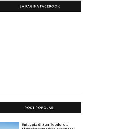
LA PAGINA FACEBOOK
POST POPOLARI
Spiaggia di San Teodoro a
Marsala: come fare scappare i