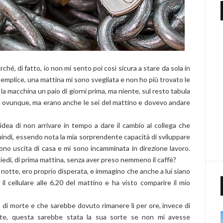
hé, di fatto, io non mi sento poi così sicura a stare da sola in
semplice, una mattina mi sono svegliata e non ho più trovato le
la macchina un paio di giorni prima, ma niente, sul resto tabula
o ovunque, ma erano anche le sei del mattino e dovevo andare
dea di non arrivare in tempo a dare il cambio al collega che
Quindi, essendo nota la mia sorprendente capacità di sviluppare
 sono uscita di casa e mi sono incamminata in direzione lavoro.
iedi, di prima mattina, senza aver preso nemmeno il caffè?
a notte, ero proprio disperata, e immagino che anche a lui siano
 il cellulare alle 6.20 del mattino e ha visto comparire il mio
di morte e che sarebbe dovuto rimanere lì per ore, invece di
nte, questa sarebbe stata la sua sorte se non mi avesse