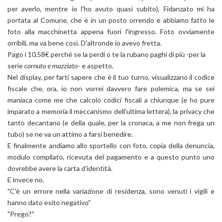
per averlo, mentre io l'ho avuto quasi subito), Fidanzato mi ha
portata al Comune, che è in un posto orrendo e abbiamo fatto le
foto alla macchinetta appena fuori l'ingresso. Foto ovviamente
orribili, ma va bene così. D'altronde io avevo fretta.
Pago i 10,58€ perché se la perdi o te la rubano paghi di più -per la
serie
cornuto e mazziato
- e aspetto.
Nel display, per farti sapere che è il tuo turno, visualizzano il codice
fiscale che, ora, io non vorrei davvero fare polemica, ma se sei
maniaca come me che calcolo codici fiscali a chiunque (e ho pure
imparato a memoria il meccanismo dell'ultima lettera), la privacy che
tanto decantano (e della quale, per la cronaca, a me non frega un
tubo) se ne va un attimo a farsi benedire.
E finalmente andiamo allo sportello con foto, copia della denuncia,
modulo compilato, ricevuta del pagamento e a questo punto uno
dovrebbe avere la carta d'identità.
E invece no.
"C'è un errore nella variazione di residenza, sono venuti i vigili e
hanno dato esito negativo"
"Prego?"