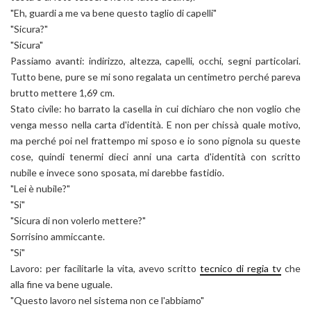
"Eh, guardi a me va bene questo taglio di capelli"
"Sicura?"
"Sicura"
Passiamo avanti: indirizzo, altezza, capelli, occhi, segni particolari.
Tutto bene, pure se mi sono regalata un centimetro perché pareva
brutto mettere 1,69 cm.
Stato civile: ho barrato la casella in cui dichiaro che non voglio che
venga messo nella carta d'identità. E non per chissà quale motivo,
ma perché poi nel frattempo mi sposo e io sono pignola su queste
cose, quindi tenermi dieci anni una carta d'identità con scritto
nubile e invece sono sposata, mi darebbe fastidio.
"Lei è nubile?"
"Si"
"Sicura di non volerlo mettere?"
Sorrisino ammiccante.
"Si"
Lavoro: per facilitarle la vita, avevo scritto
tecnico di regia tv
che
alla fine va bene uguale.
"Questo lavoro nel sistema non ce l'abbiamo"