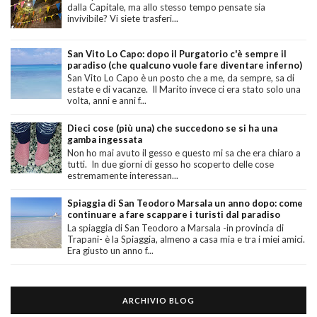
dalla Capitale, ma allo stesso tempo pensate sia
invivibile? Vi siete trasferi...
San Vito Lo Capo: dopo il Purgatorio c'è sempre il
paradiso (che qualcuno vuole fare diventare inferno)
San Vito Lo Capo è un posto che a me, da sempre, sa di
estate e di vacanze. Il Marito invece ci era stato solo una
volta, anni e anni f...
Dieci cose (più una) che succedono se si ha una
gamba ingessata
Non ho mai avuto il gesso e questo mi sa che era chiaro a
tutti. In due giorni di gesso ho scoperto delle cose
estremamente interessan...
Spiaggia di San Teodoro Marsala un anno dopo: come
continuare a fare scappare i turisti dal paradiso
La spiaggia di San Teodoro a Marsala -in provincia di
Trapani- è la Spiaggia, almeno a casa mia e tra i miei amici.
Era giusto un anno f...
ARCHIVIO BLOG