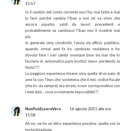
15:57
Io il cambio del conto corrente non l'ho mai fatto e mai
lo farò perchè cambia l'Iban e non mi va visto che
ancora aspetto soldi da lavori precedenti e
probabilmente se cambiassi l'Iban non li rivedrei mai
più.
In generale cmq condivido l'ansia da ufficio pubblico,
quando ormai anni fa ho cambiato residenza e ho
dovuto fare i vari cambi ovunque (non sia mai che lo
facciano in automatico,pare brutto) stavo perdendo la
testa!!!!
La peggiore esperienza rimane cmq quella di un paio di
anni fa con l'Inps che sosteneva che il mio codice fiscale
(che ho da sempre) era errato e non corrispondeva con
i miei dati... cosa ovviamente impossibile!!!
NonPuòEssereVero
16 agosto 2015 alle ore
15:58
Ah no, ne ho un'altra esperienza pessima: quella con la
motorizzazione.