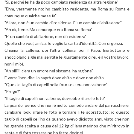
"Si, perché lei ha da poco cambiato residenza da altra regione"
"Ehm, veramente no: ho cambiato residenza, ma Roma su Roma e
comunque qualche mese fa"
"Allora, non è un cambio di residenza. E' un cambio di abitazione"
"Ah ok, bene. Ma comunque era Roma su Roma"
"E' un cambio di abitazione, non di residenza"
Quello che vuoi, amica. Io voglio la carta d'identità. Con urgenza.
Chiama la collega, poi l'altra collega, poi il Papa. Borbottano e
snocciolano sigle mai sentite (e giustamente direi, è il vostro lavoro,
non il mio).
"Ah siiiiii: c'era un errore nel sistema, ha ragione".
E vorrei ben dire, lo saprò dove abito e dove non abito.
"Questo taglio di capelli nella foto tessera non va bene"
"Prego?"
"Il taglio di capelli non va bene, dovrebbe rifare le foto"
La guardo, penso che non è molto comodo andare dal parrucchiere,
cambiare look, rifare le foto e tornare lì (e soprattutto: io questo
taglio di capelli ce l'ho da quando avevo diciotto anni, visto che non
ho grande scelta a causa dei 12 kg di lana merinos che mi ritrovo in
testa e di foto tessere ne ho fatte decine).