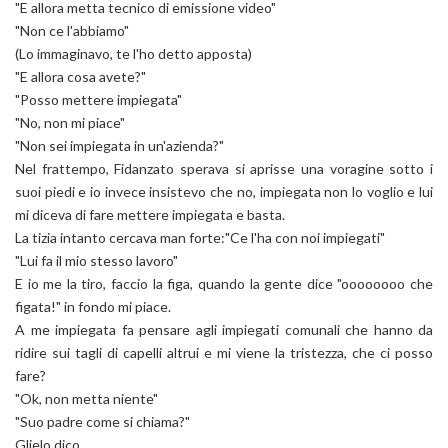
"E allora metta tecnico di emissione video"
"Non ce l'abbiamo"
(Lo immaginavo, te l'ho detto apposta)
"E allora cosa avete?"
"Posso mettere impiegata"
"No, non mi piace"
"Non sei impiegata in un'azienda?"
Nel frattempo, Fidanzato sperava si aprisse una voragine sotto i
suoi piedi e io invece insistevo che no, impiegata non lo voglio e lui
mi diceva di fare mettere impiegata e basta.
La tizia intanto cercava man forte:"Ce l'ha con noi impiegati"
"Lui fa il mio stesso lavoro"
E io me la tiro, faccio la figa, quando la gente dice "oooooooo che
figata!" in fondo mi piace.
A me impiegata fa pensare agli impiegati comunali che hanno da
ridire sui tagli di capelli altrui e mi viene la tristezza, che ci posso
fare?
"Ok, non metta niente"
"Suo padre come si chiama?"
Glielo dico.