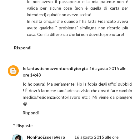
Io non avevo il passaporto e la mia patente non è
valida per alcune cose (non è quella di carta per
intenderci) quindi non avevo scelta!
In realtà cmq,anche quando l' ha fatta Fidanzato aveva
avuto qualche " problema" simile,ma non ricordo più
cosa. Con la differenza che lui non dovette prenotare!
Rispondi
lefantasticheavventuredigiorgia
16 agosto 2015 alle
ore 14:48
Io ho paura! Ma seriamente! Ho la fobia degli uffici pubblici
! È dovrò farmene tanti adesso visto che dovrò fare cambio
medico/residenza/conto/lavoro etc ! Mi viene da piangere
😭
Rispondi
Risposte
NonPuòEssereVero
16 agosto 2015 alle ore