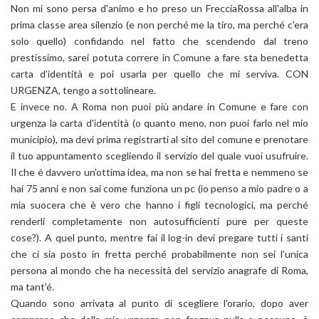
Non mi sono persa d'animo e ho preso un FrecciaRossa all'alba in
prima classe area silenzio (e non perché me la tiro, ma perché c'era
solo quello) confidando nel fatto che scendendo dal treno
prestissimo, sarei potuta correre in Comune a fare sta benedetta
carta d'identità e poi usarla per quello che mi serviva. CON
URGENZA, tengo a sottolineare.
E invece no. A Roma non puoi più andare in Comune e fare con
urgenza la carta d'identità (o quanto meno, non puoi farlo nel mio
municipio), ma devi prima registrarti al sito del comune e prenotare
il tuo appuntamento scegliendo il servizio del quale vuoi usufruire.
Il che é davvero un'ottima idea, ma non se hai fretta e nemmeno se
hai 75 anni e non sai come funziona un pc (io penso a mio padre o a
mia suocera che è vero che hanno i figli tecnologici, ma perché
renderli completamente non autosufficienti pure per queste
cose?). A quel punto, mentre fai il log-in devi pregare tutti i santi
che ci sia posto in fretta perché probabilmente non sei l'unica
persona al mondo che ha necessità del servizio anagrafe di Roma,
ma tant'é.
Quando sono arrivata al punto di scegliere l'orario, dopo aver