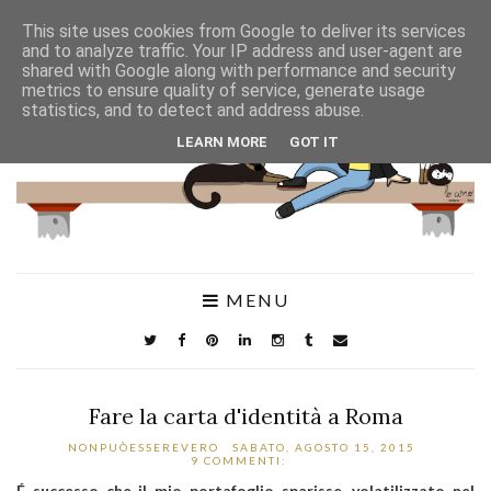
This site uses cookies from Google to deliver its services
and to analyze traffic. Your IP address and user-agent are
shared with Google along with performance and security
metrics to ensure quality of service, generate usage
statistics, and to detect and address abuse.
LEARN MORE
GOT IT
MENU
Fare la carta d'identità a Roma
NONPUÒESSEREVERO
SABATO, AGOSTO 15, 2015
9 COMMENTI:
É successo che il mio portafoglio sparisse, volatilizzato nel