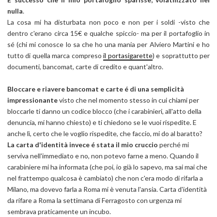
nulla
.
La cosa mi ha disturbata non poco e non per i soldi -visto che
dentro c'erano circa 15€ e qualche spiccio- ma per il portafoglio in
sé (chi mi conosce lo sa che ho una mania per Alviero Martini e ho
tutto di quella marca compreso
il portasigarette
) e soprattutto per
documenti, bancomat, carte di credito e quant'altro.
Bloccare e riavere bancomat e carte é di una semplicità
impressionante
visto che nel momento stesso in cui chiami per
bloccarle ti danno un codice blocco (che i carabinieri, all'atto della
denuncia, mi hanno chiesto) e ti chiedono se le vuoi rispedite. E
anche lì, certo che le voglio rispedite, che faccio, mi do al baratto?
La carta d'identità invece é stata il mio cruccio
perché mi
serviva nell'immediato e no, non potevo farne a meno. Quando il
carabiniere mi ha informata (che poi, io già lo sapevo, ma sai mai che
nel frattempo qualcosa è cambiato) che non c'era modo di rifarla a
Milano, ma dovevo farla a Roma mi è venuta l'ansia. Carta d'identità
da rifare a Roma la settimana di Ferragosto con urgenza mi
sembrava praticamente un incubo.