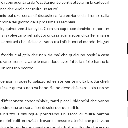
e, è rappresentata da "esattamente ventisette anni fa cadeva il
ente che vuole costruire un muro".
mio palazzo cerca di distogliere l'attenzione da Trump, dalla
'ordine del giorno della prossima assemblea.
lle, quindi venti famiglie. C'era un capo condominio -e non un
si svolgevano nel salotto di casa sua, a suon di caffè, amari e
palermitani che -fidatevi- sono tra i più buoni al mondo. Magari
l freddo e al gelo che non sia mai che qualcuno ospiti a casa
zzano, non si lavano le mani dopo aver fatto la pipì e hanno le
o un lontano ricordo.
ensori in questo palazzo ed esiste gente molta brutta che li
prima e questo non va bene. Se ne deve chiamare solo uno se
differenziata condominiale, tanti piccoli bidoncini che vanno
rsino una persona fiori di soldi per portarli fu
eva brutto. Comunque, prendiamo un sacco di multe perchè
ino dell'indifferenziato trovano spesso materiali che potevano
tituire le ronde per rovistare nei rifiuti altrui. Ronde che erano