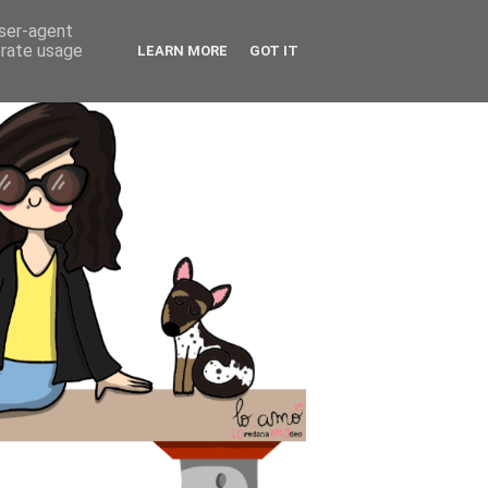
user-agent
erate usage
LEARN MORE
GOT IT