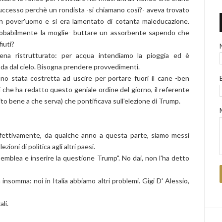
uccesso perchè un rondista -si chiamano così?- aveva trovato
un pover'uomo e si era lamentato di cotanta maleducazione.
robabilmente la moglie- buttare un assorbente sapendo che
iuti?
ena ristrutturato: per acqua intendiamo la pioggia ed è
ada dal cielo. Bisogna prendere provvedimenti.
ono stata costretta ad uscire per portare fuori il cane -ben
i che ha redatto questo geniale ordine del giorno, il referente
to bene a che serva) che pontificava sull'elezione di Trump.
effettivamente, da qualche anno a questa parte, siamo messi
oni di politica agli altri paesi.
ssemblea e inserire la questione Trump". No dai, non l'ha detto
insomma: noi in Italia abbiamo altri problemi. Gigi D' Alessio,
ali.