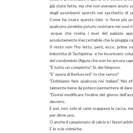
già state fatte, ma che non avevano avuto s
degli assorbenti sporchi nel sacchetto di 
Come ha osato questo tizio -o forse più p
qualcuno avrebbe potuto rovistare nei suoi rif
-acqua che rovina i muri del palazzo app
assolutamente inaccettabile che la pioggia c
Il resto non l'ho letto, però, ecco, prima s
imbottita di Tachipirina- e ho incontrato colu
del condominio (figura che non ho ancora capi
"È tutto un complotto". Si, dei Simpson.
"E' opera di Berlusconi". In che senso?
"Dobbiamo fare qualcosa noi italiani". Noi 
talmente bene da poterci permettere di dare lezi
"Dovrei modificare l'ordine del giorno dell'a
davvero.
E poi, non solo al cane scappava la cacca, ma 
per dirne uno.
O anche il campionato di calcio e i favori arbitr
E le scie chimiche.