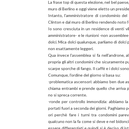
La frase top di questa elezione, nel bel paes
muro di Berlino e oggi viene eletto un presid
Intanto, l'amministratore di condominio del 
Clinton e dal muro di Berlino rendendo noto l
Io sono cresciuta in un residence di venti vi
amministratore- e le riunioni -non assemblee- 
dolci. Mica dolci qualunque, parliamo di dolci 
non esattamente leggeri.
Qua invece l'assemblea si fa nell'androne, a
propria gli altri condomini che sicuramente pu
scarpe sporche di fango. Il caffè e i dolci son
Comunque, l'ordine del giorno si basa su:
-problematica ascensori: abbiamo ben due asc
chiama entrambi e prende quello che arriva 
no si spreca corrente.
-ronde per controllo immondizia: abbiamo la 
portati fuori a seconda dei giorni. Paghiamo pe
ori perchè fare i turni tra condomini par
qualcuno non la fa come si deve e nel bidonc
essere differenziati e quindi si è deciso di is