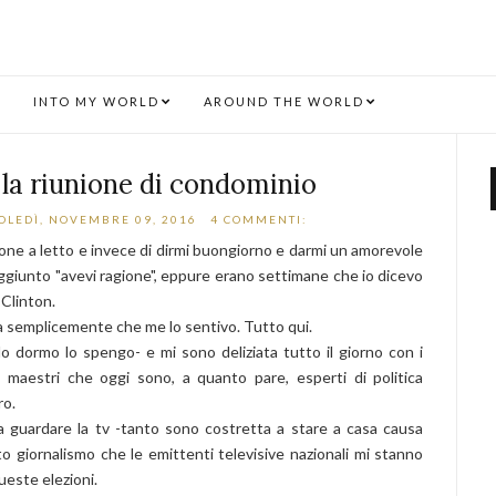
INTO MY WORLD
AROUND THE WORLD
la riunione di condominio
LEDÌ, NOVEMBRE 09, 2016
4 COMMENTI:
zione a letto e invece di dirmi buongiorno e darmi un amorevole
aggiunto "avevi ragione", eppure erano settimane che io dicevo
 Clinton.
a semplicemente che me lo sentivo. Tutto qui.
o dormo lo spengo- e mi sono deliziata tutto il giorno con i
 maestri che oggi sono, a quanto pare, esperti di politica
ro.
 a guardare la tv -tanto sono costretta a stare a casa causa
 giornalismo che le emittenti televisive nazionali mi stanno
ueste elezioni.