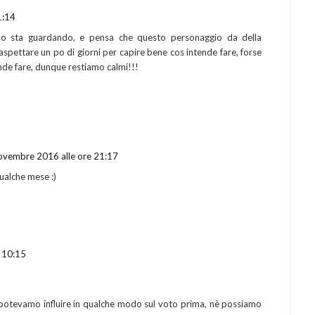
1:14
do sta guardando, e pensa che questo personaggio da della
pettare un po di giorni per capire bene cos intende fare, forse
nde fare, dunque restiamo calmi!!!
ovembre 2016 alle ore 21:17
qualche mese :)
 10:15
 potevamo influire in qualche modo sul voto prima, nè possiamo