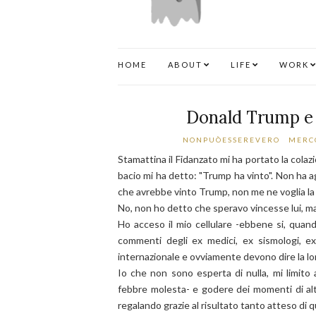
HOME
ABOUT
LIFE
WORK
Donald Trump e 
NONPUÒESSEREVERO
MERCO
Stamattina il Fidanzato mi ha portato la cola
bacio mi ha detto: "Trump ha vinto". Non ha 
che avrebbe vinto Trump, non me ne voglia la
No, non ho detto che speravo vincesse lui, m
Ho acceso il mio cellulare -ebbene si, quand
commenti degli ex medici, ex sismologi, ex
internazionale e ovviamente devono dire la lo
Io che non sono esperta di nulla, mi limito
febbre molesta- e godere dei momenti di alto
regalando grazie al risultato tanto atteso di q