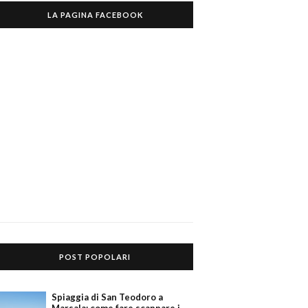
LA PAGINA FACEBOOK
POST POPOLARI
Spiaggia di San Teodoro a
Marsala: come fare scappare i