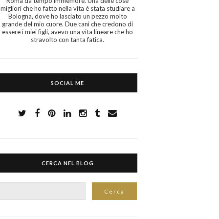
Roma da tempo immemore. Una delle cose
migliori che ho fatto nella vita é stata studiare a
Bologna, dove ho lasciato un pezzo molto
grande del mio cuore. Due cani che credono di
essere i miei figli, avevo una vita lineare che ho
stravolto con tanta fatica.
SOCIAL ME
CERCA NEL BLOG