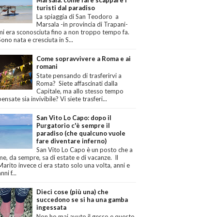
turisti dal paradiso
La spiaggia di San Teodoro a
Marsala -in provincia di Trapani-
mi era sconosciuta fino a non troppo tempo fa.
Sono nata e cresciuta in S...
Come sopravvivere a Roma e ai
romani
State pensando di trasferirvi a
Roma? Siete affascinati dalla
Capitale, ma allo stesso tempo
pensate sia invivibile? Vi siete trasferi...
San Vito Lo Capo: dopo il
Purgatorio c'è sempre il
paradiso (che qualcuno vuole
fare diventare inferno)
San Vito Lo Capo è un posto che a
me, da sempre, sa di estate e di vacanze. Il
Marito invece ci era stato solo una volta, anni e
nni f...
Dieci cose (più una) che
succedono se si ha una gamba
ingessata
Non ho mai avuto il gesso e questo